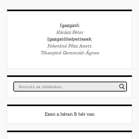
Igazgató:
Kárász Péter
Igazgatóhelyettesek:
Feketéné Pősz Anett,
Tihanyiné Gerencsér Ágnes
Ezen a héten
B
hét van