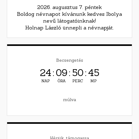
2026. augusztus 7. péntek
Boldog névnapot kívánunk kedves Ibolya
nevű látogatóinknak!
Holnap László ünnepli a névnapját.
Becsengetés
24
:
09
:
50
:
44
NAP
ÓRA
PERC
MP
múlva
Kérjük, támogassa