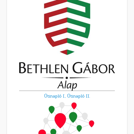
Útinapló I.,
Útinapló II.