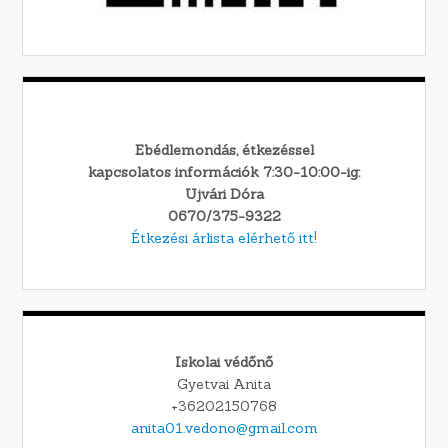
Ebédlemondás, étkezéssel
kapcsolatos információk 7:30-10:00-ig:
Ujvári Dóra
0670/375-9322
Étkezési árlista elérhető itt!
Iskolai védőnő
Gyetvai Anita
+36202150768
anita01.vedono@gmail.com