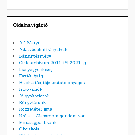
Oldalnavigáció
A.I. Matyi
Adatvédelmi irányelvek
Bázisintézmény
Cikk archívum 2011-től 2021-ig
Esélyegyenlőség
Fazék újság
Hitoktatás, tájékoztató anyagok
Innovációk
Jó gyakorlatok
Könyvtárunk
Közzétételi lista
Kréta – Classroom gondom van!
Minőségpolitikánk
Ökoiskola