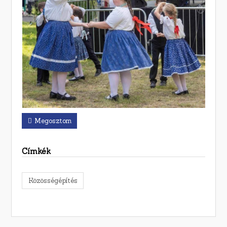
Megosztom
Címkék
Közösségépítés