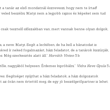
t a tanár az első mondatnál észreveszi, hogy nem te írtad!
og veled beszélni. Matyi nem a legjobb rajzos és képeket sem tud
ég csak tesztelő időszakban van, mert vannak benne olyan dolgok,
, a neve: Matyi. Segít a leckében, de ha kell a bánatodat is
red ír neked fogalmazást, házi feladatot, de a tanárok kiszúrják,
s. Még szerkesztés alatt áll.”
Horváth Vivien
5.b
tőle, nagyjából helyesen. Érdemes kipróbálni.”
Vidra Keve Gyula
5.
ves. Segítséget nyújthat a házi feladatok, a házi dolgozatok
 az órán nem értettél meg, de egy jó beszélgetőpartner is lehet.