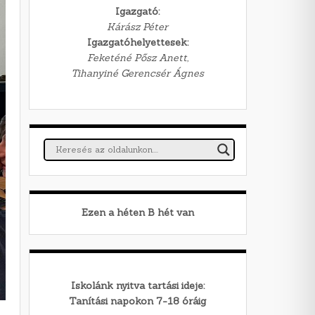
Igazgató:
Kárász Péter
Igazgatóhelyettesek:
Feketéné Pősz Anett,
Tihanyiné Gerencsér Ágnes
Ezen a héten
B
hét van
Iskolánk nyitva tartási ideje:
Tanítási napokon 7-18 óráig