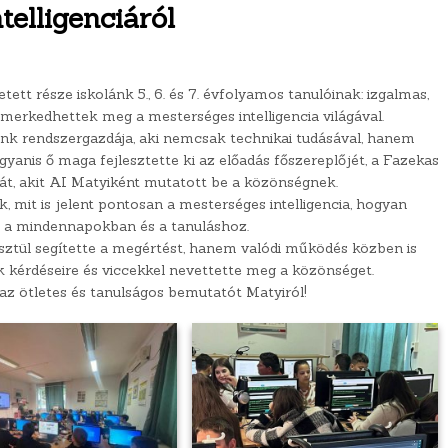
telligenciáról
tt része iskolánk 5., 6. és 7. évfolyamos tanulóinak: izgalmas,
smerkedhettek meg a mesterséges intelligencia világával.
ánk rendszergazdája, aki nemcsak technikai tudásával, hanem
gyanis ő maga fejlesztette ki az előadás főszereplőjét, a Fazekas
áját, akit AI Matyiként mutatott be a közönségnek.
 mit is jelent pontosan a mesterséges intelligencia, hogyan
t a mindennapokban és a tanuláshoz.
ztül segítette a megértést, hanem valódi működés közben is
 kérdéseire és viccekkel nevettette meg a közönséget.
az ötletes és tanulságos bemutatót Matyiról!