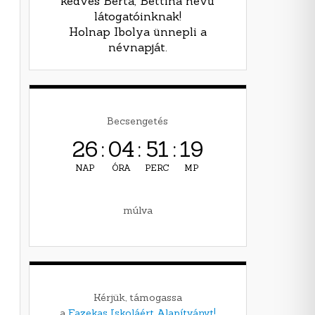
kedves Berta, Bettina nevű
látogatóinknak!
Holnap Ibolya ünnepli a
névnapját.
Becsengetés
26
:
04
:
51
:
17
NAP
ÓRA
PERC
MP
múlva
Kérjük, támogassa
a
Fazekas Iskoláért Alapítványt!