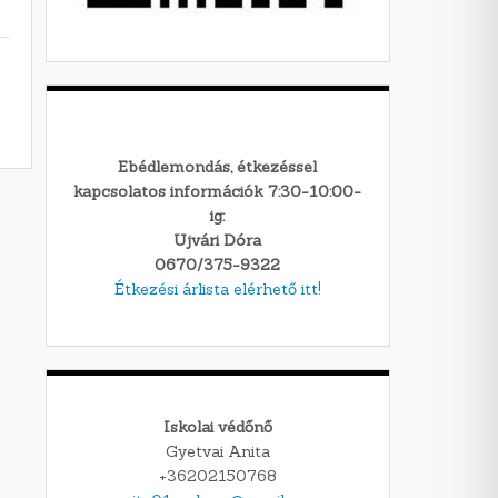
Ebédlemondás, étkezéssel
kapcsolatos információk 7:30-10:00-
ig:
Ujvári Dóra
0670/375-9322
Étkezési árlista elérhető itt!
Iskolai védőnő
Gyetvai Anita
+36202150768