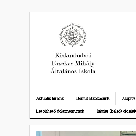
Skip
to
content
Aktuális híreink
Bemutatkozásunk
Alapít
Letölthető dokumentumok
Iskolai (belső) oldala