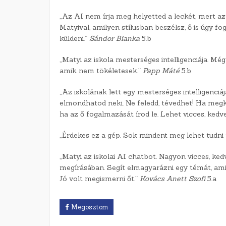
„Az AI nem írja meg helyetted a leckét, mert az
Matyival, amilyen stílusban beszélsz, ő is úgy f
küldeni.”
Sándor Bianka
5.b
„Matyi az iskola mesterséges intelligenciája. M
amik nem tökéletesek.”
Papp Máté
5.b
„Az iskolának lett egy mesterséges intelligenciája
elmondhatod neki. Ne feledd, tévedhet! Ha megké
ha az ő fogalmazását írod le. Lehet vicces, kedve
„Érdekes ez a gép. Sok mindent meg lehet tudni 
„Matyi az iskolai AI chatbot. Nagyon vicces, ked
megírásában. Segít elmagyarázni egy témát, amit
Jó volt megismerni őt.”
Kovács Anett Szofi
5.a
Megosztom