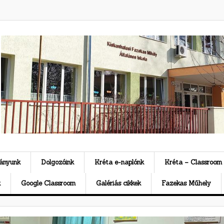
ványunk
Dolgozóink
Kréta e-naplónk
Kréta – Classroom
k
Google Classroom
Galériás cikkek
Fazekas Műhely