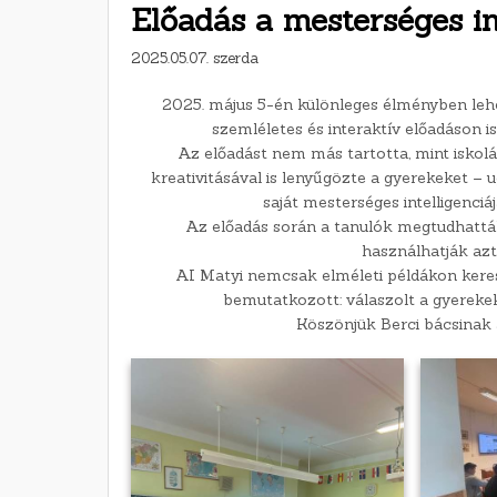
Előadás a mesterséges in
2025.05.07. szerda
2025. május 5-én különleges élményben lehete
szemléletes és interaktív előadáson i
Az előadást nem más tartotta, mint iskol
kreativitásával is lenyűgözte a gyerekeket – u
saját mesterséges intelligenci
Az előadás során a tanulók megtudhatták,
használhatják az
AI Matyi nemcsak elméleti példákon keres
bemutatkozott: válaszolt a gyerekek
Köszönjük Berci bácsinak 