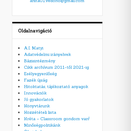
anita01.vedono@gmail.com
Oldalnavigáció
A.I. Matyi
Adatvédelmi irányelvek
Bázisintézmény
Cikk archívum 2011-től 2021-ig
Esélyegyenlőség
Fazék újság
Hitoktatás, tájékoztató anyagok
Innovációk
Jó gyakorlatok
Könyvtárunk
Közzétételi lista
Kréta – Classroom gondom van!
Minőségpolitikánk