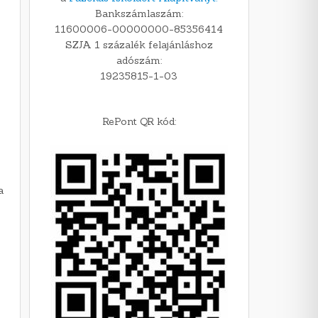
Bankszámlaszám:
11600006-00000000-85356414
SZJA 1 százalék felajánláshoz
adószám:
19235815-1-03
RePont QR kód:
a