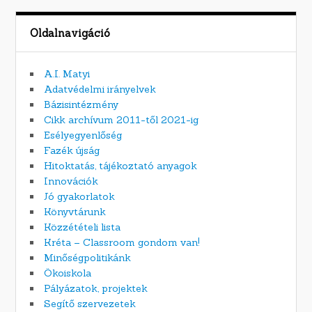
Oldalnavigáció
A.I. Matyi
Adatvédelmi irányelvek
Bázisintézmény
Cikk archívum 2011-től 2021-ig
Esélyegyenlőség
Fazék újság
Hitoktatás, tájékoztató anyagok
Innovációk
Jó gyakorlatok
Könyvtárunk
Közzétételi lista
Kréta – Classroom gondom van!
Minőségpolitikánk
Ökoiskola
Pályázatok, projektek
Segítő szervezetek