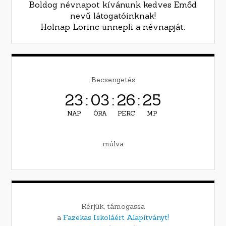
Boldog névnapot kívánunk kedves Emőd
nevű látogatóinknak!
Holnap Lörinc ünnepli a névnapját.
Becsengetés
23
:
03
:
26
:
23
NAP
ÓRA
PERC
MP
múlva
Kérjük, támogassa
a
Fazekas Iskoláért Alapítványt!