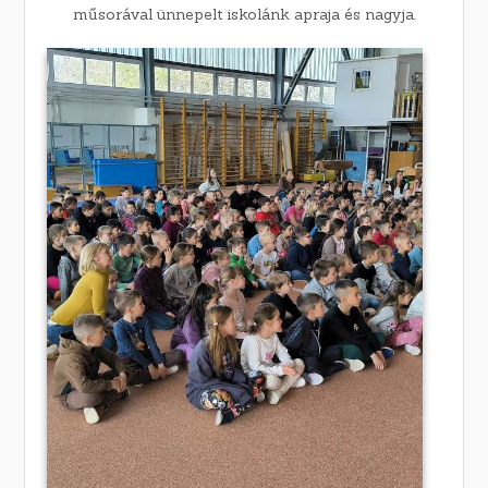
műsorával ünnepelt iskolánk apraja és nagyja.