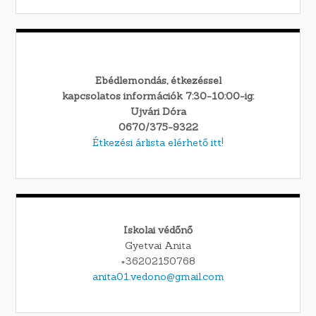
Ebédlemondás, étkezéssel
kapcsolatos információk 7:30-10:00-ig:
Ujvári Dóra
0670/375-9322
Étkezési árlista elérhető itt!
Iskolai védőnő
Gyetvai Anita
+36202150768
anita01.vedono@gmail.com