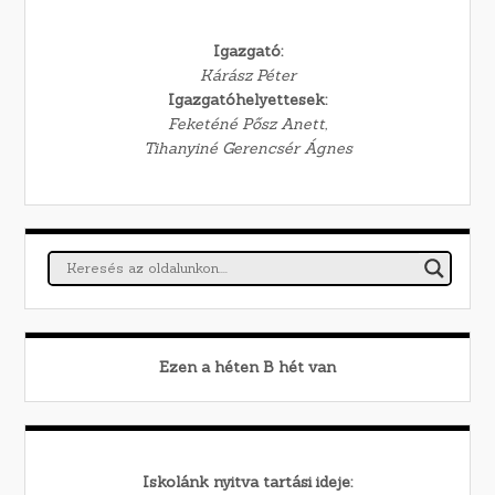
Igazgató:
Kárász Péter
Igazgatóhelyettesek:
Feketéné Pősz Anett,
Tihanyiné Gerencsér Ágnes
Ezen a héten
B
hét van
Iskolánk nyitva tartási ideje: