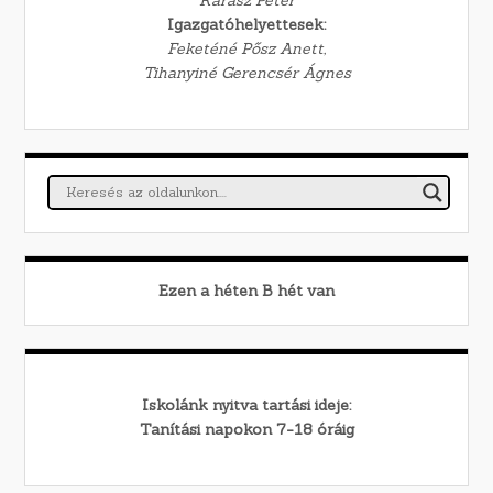
Igazgatóhelyettesek:
Feketéné Pősz Anett,
Tihanyiné Gerencsér Ágnes
Ezen a héten
B
hét van
Iskolánk nyitva tartási ideje:
Tanítási napokon 7-18 óráig