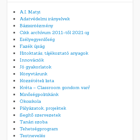
A.I. Matyi
Adatvédelmi irányelvek
Bázisintézmény
Cikk archívum 2011-től 2021-ig
Esélyegyenlőség
Fazék újság
Hitoktatás, tájékoztató anyagok
Innovációk
Jó gyakorlatok
Könyvtárunk
Közzétételi lista
Kréta – Classroom gondom van!
Minőségpolitikánk
Ökoiskola
Pályázatok, projektek
Segítő szervezetek
Tanári szoba
Tehetségprogram
Testnevelés