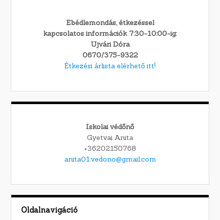
Ebédlemondás, étkezéssel
kapcsolatos információk 7:30-10:00-ig:
Ujvári Dóra
0670/375-9322
Étkezési árlista elérhető itt!
Iskolai védőnő
Gyetvai Anita
+36202150768
anita01.vedono@gmail.com
Oldalnavigáció