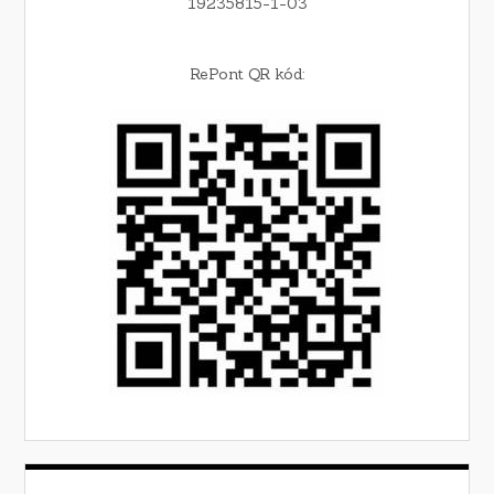
19235815-1-03
RePont QR kód: