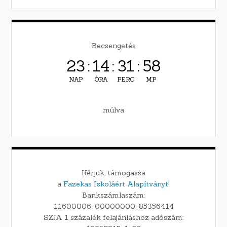
Becsengetés
23
:
14
:
31
:
57
NAP
ÓRA
PERC
MP
múlva
Kérjük, támogassa
a
Fazekas Iskoláért Alapítványt!
Bankszámlaszám:
11600006-00000000-85356414
SZJA 1 százalék felajánláshoz adószám: