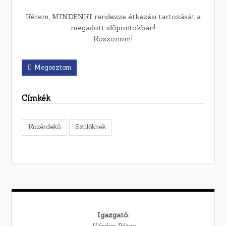
Kérem, MINDENKI rendezze étkezési tartozását a
megadott időpontokban!
Köszönöm!
Megosztom
Címkék
Közérdekű
Szülőknek
Igazgató:
Kárász Péter