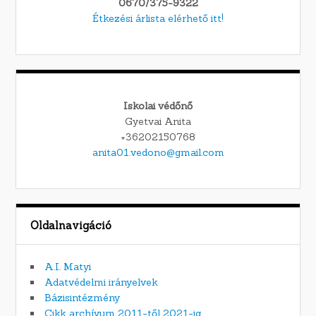
0670/375-9322
Étkezési árlista elérhető itt!
Iskolai védőnő
Gyetvai Anita
+36202150768
anita01.vedono@gmail.com
Oldalnavigáció
A.I. Matyi
Adatvédelmi irányelvek
Bázisintézmény
Cikk archívum 2011-től 2021-ig