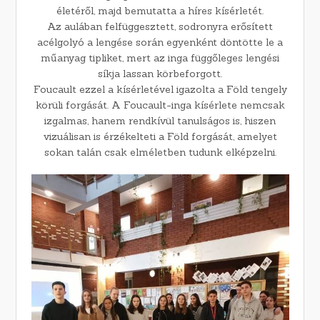
életéről, majd bemutatta a híres kísérletét.
Az aulában felfüggesztett, sodronyra erősített
acélgolyó a lengése során egyenként döntötte le a
műanyag tipliket, mert az inga függőleges lengési
síkja lassan körbeforgott.
Foucault ezzel a kísérletével igazolta a Föld tengely
körüli forgását. A Foucault-inga kísérlete nemcsak
izgalmas, hanem rendkívül tanulságos is, hiszen
vizuálisan is érzékelteti a Föld forgását, amelyet
sokan talán csak elméletben tudunk elképzelni.