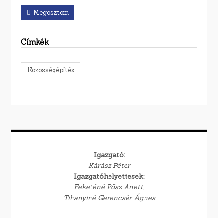
Megosztom
Címkék
Közösségépítés
Igazgató:
Kárász Péter
Igazgatóhelyettesek:
Feketéné Pősz Anett,
Tihanyiné Gerencsér Ágnes