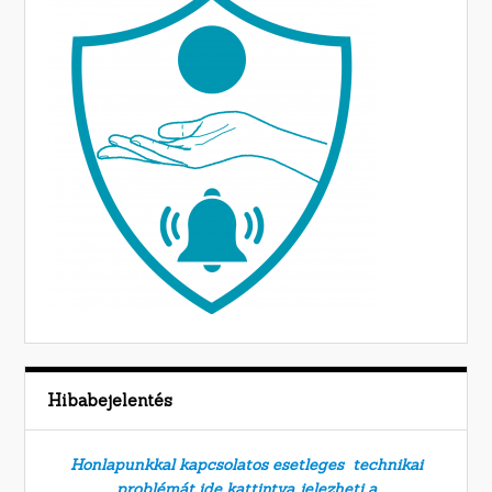
Hibabejelentés
Honlapunkkal kapcsolatos esetleges technikai
problémát ide kattintva jelezheti a