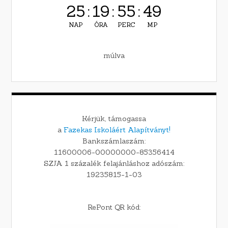
25
:
19
:
55
:
48
NAP
ÓRA
PERC
MP
múlva
Kérjük, támogassa
a
Fazekas Iskoláért Alapítványt!
Bankszámlaszám:
11600006-00000000-85356414
SZJA 1 százalék felajánláshoz adószám:
19235815-1-03
RePont QR kód: