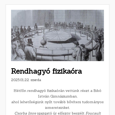
Rendhagyó fizikaóra
2025.01.22. szerda
Hétfőn rendhagyó fizikaórán vettünk részt a Bibó
István Gimnáziumban,
ahol lehetőségünk nyílt tovább bővíteni tudományos
ismereteinket.
Csorba Imre
igazgató úr először beszélt
Foucault