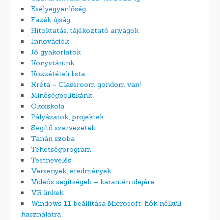
Esélyegyenlőség
Fazék újság
Hitoktatás, tájékoztató anyagok
Innovációk
Jó gyakorlatok
Könyvtárunk
Közzétételi lista
Kréta – Classroom gondom van!
Minőségpolitikánk
Ökoiskola
Pályázatok, projektek
Segítő szervezetek
Tanári szoba
Tehetségprogram
Testnevelés
Versenyek, eredmények
Videós segítségek – karantén idejére
VR linkek
Windows 11 beállítása Microsoft-fiók nélküli
használatra