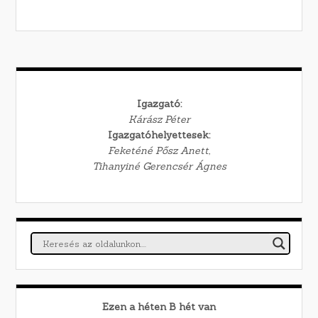
Igazgató:
Kárász Péter
Igazgatóhelyettesek:
Feketéné Pősz Anett,
Tihanyiné Gerencsér Ágnes
Ezen a héten
B
hét van