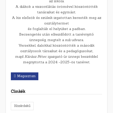
az iskola.
A diákok a viszontlátás örömével köszöntötték
tanáraikat és egymást.
A kis elsősök és szüleik izgatottan keresték meg az
osztálytermet
és foglalták el helyüket a padban.
Becsengetés után elkezdődött a tanévnyitó
ünnepség, megtelt a suli udvara.
Versekkel, dalokkal köszöntötték a második
osztályosok társaikat és a pedagógusokat,
majd
Kárász Péter
, igazgató úr ünnepi beszéddel
megnyitotta a 2024 -2025-ös tanévet.
Megosztom
Címkék
Közérdekű