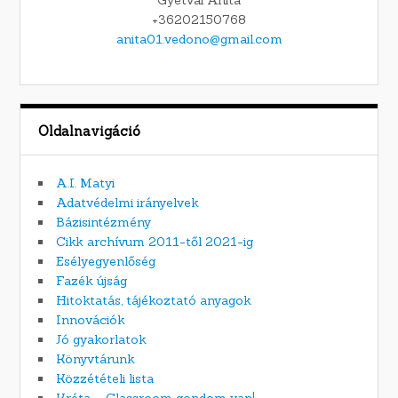
Gyetvai Anita
+36202150768
anita01.vedono@gmail.com
Oldalnavigáció
A.I. Matyi
Adatvédelmi irányelvek
Bázisintézmény
Cikk archívum 2011-től 2021-ig
Esélyegyenlőség
Fazék újság
Hitoktatás, tájékoztató anyagok
Innovációk
Jó gyakorlatok
Könyvtárunk
Közzétételi lista