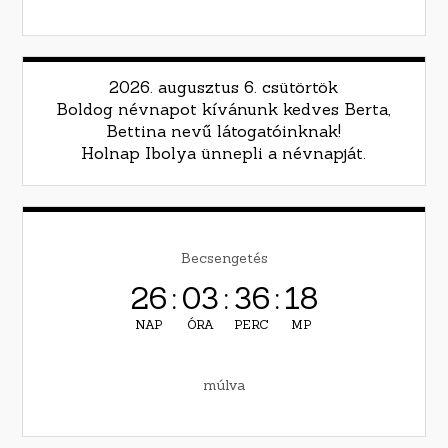
2026. augusztus 6. csütörtök
Boldog névnapot kívánunk kedves Berta,
Bettina nevű látogatóinknak!
Holnap Ibolya ünnepli a névnapját.
Becsengetés
26
:
03
:
36
:
17
NAP
ÓRA
PERC
MP
múlva