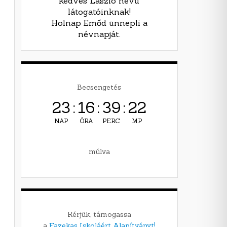
kedves László nevű
látogatóinknak!
Holnap Emőd ünnepli a
névnapját.
Becsengetés
23
:
16
:
39
:
21
NAP
ÓRA
PERC
MP
múlva
Kérjük, támogassa
a
Fazekas Iskoláért Alapítványt!