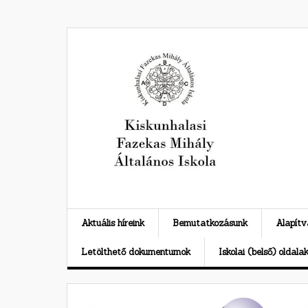
Skip
to
content
Aktuális híreink
Bemutatkozásunk
Alapít
Letölthető dokumentumok
Iskolai (belső) oldala