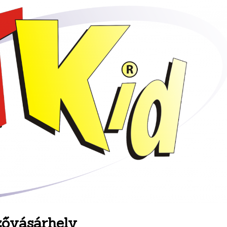
zővásárhely