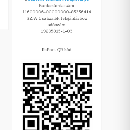
Bankszámlaszám:
11600006-00000000-85356414
SZJA 1 százalék felajánláshoz
adószám:
19235815-1-03
RePont QR kód: