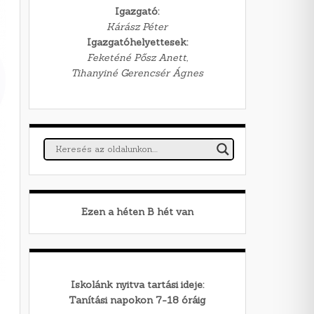
Igazgató:
Kárász Péter
Igazgatóhelyettesek:
Feketéné Pősz Anett,
Tihanyiné Gerencsér Ágnes
Ezen a héten
B
hét van
Iskolánk nyitva tartási ideje:
Tanítási napokon 7-18 óráig