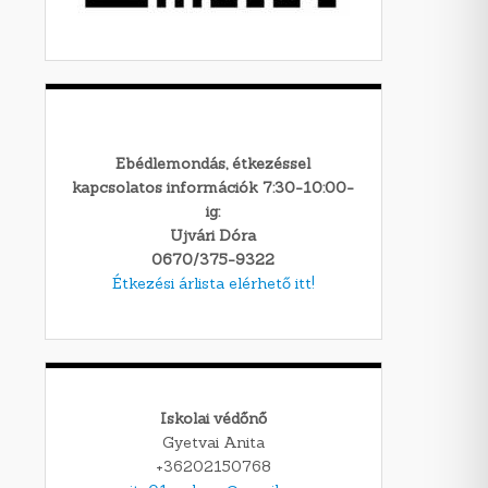
Ebédlemondás, étkezéssel
kapcsolatos információk 7:30-10:00-
ig:
Ujvári Dóra
0670/375-9322
Étkezési árlista elérhető itt!
Iskolai védőnő
Gyetvai Anita
+36202150768