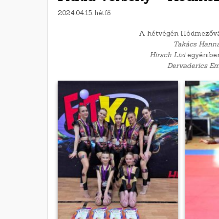
2024.04.15. hétfő
A hétvégén Hódmezővás
Takács Hanna
Hirsch Lizi
egyéniben 
Dervaderics E