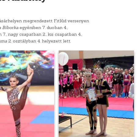
árhelyen megrendezett FitKid versenyen
 Bíborka
egyéniben 7. duoban 4.,
7., nagy csapatban 2., kis csapatban 4.,
mma
2. osztályban 4. helyezett lett.