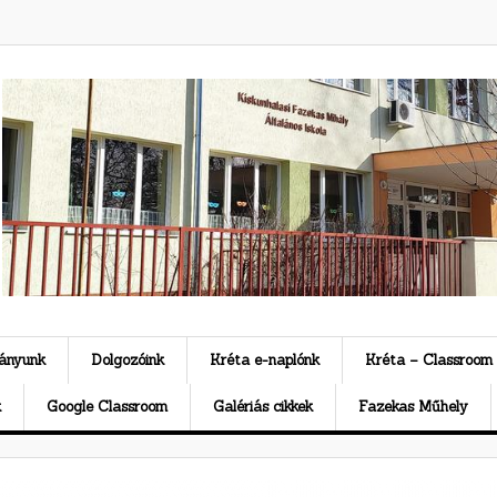
ványunk
Dolgozóink
Kréta e-naplónk
Kréta – Classroom
k
Google Classroom
Galériás cikkek
Fazekas Műhely