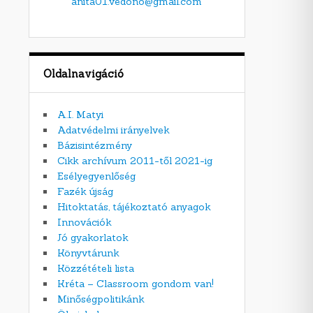
anita01.vedono@gmail.com
Oldalnavigáció
A.I. Matyi
Adatvédelmi irányelvek
Bázisintézmény
Cikk archívum 2011-től 2021-ig
Esélyegyenlőség
Fazék újság
Hitoktatás, tájékoztató anyagok
Innovációk
Jó gyakorlatok
Könyvtárunk
Közzétételi lista
Kréta – Classroom gondom van!
Minőségpolitikánk