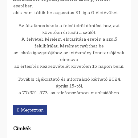
esetében,
akik nem töltik be augusztus 31-ig a 6. életévüket
Az általános iskola a felvételről döntést hoz, azt
követően értesíti a szülőt.
A felvételi kérelem elutasítása esetén a szülő
felülbírálati kérelmet nyújthat be
az iskola igazgatójához az intézmény fenntartójának
címezve
az értesítés kézhezvételét követően 15 napon belül.
További tájékoztató és információ kérhető 2024.
április 15-től,
a 77/521-973–as telefonszámon, munkaidőben.
Megosztom
Címkék