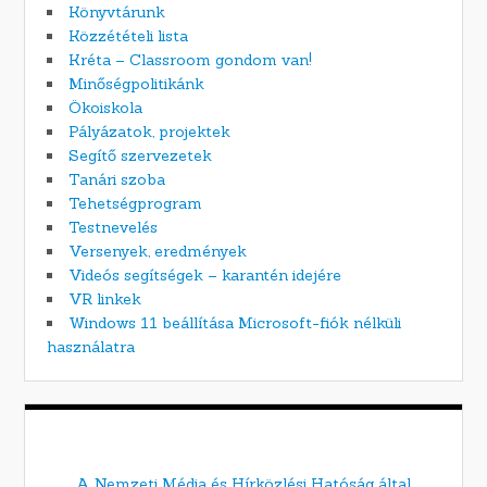
Könyvtárunk
Közzétételi lista
Kréta – Classroom gondom van!
Minőségpolitikánk
Ökoiskola
Pályázatok, projektek
Segítő szervezetek
Tanári szoba
Tehetségprogram
Testnevelés
Versenyek, eredmények
Videós segítségek – karantén idejére
VR linkek
Windows 11 beállítása Microsoft-fiók nélküli
használatra
A Nemzeti Média és Hírközlési Hatóság által