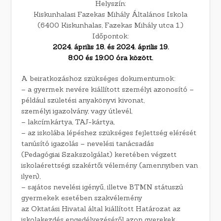
Helyszín:
Kiskunhalasi Fazekas Mihály Általános Iskola
(6400 Kiskunhalas, Fazekas Mihály utca 1.)
Időpontok:
2024. április 18. és 2024. április 19.
8:00 és 19:00 óra között.
A beiratkozáshoz szükséges dokumentumok:
– a gyermek nevére kiállított személyi azonosító –
például születési anyakönyvi kivonat,
személyi igazolvány, vagy útlevél,
– lakcímkártya, TAJ-kártya,
– az iskolába lépéshez szükséges fejlettség elérését
tanúsító igazolás – nevelési tanácsadás
(Pedagógiai Szakszolgálat) keretében végzett
iskolaérettségi szakértői vélemény (amennyiben van
ilyen),
– sajátos nevelési igényű, illetve BTMN státuszú
gyermekek esetében szakvélemény
az Oktatási Hivatal által kiállított Határozat az
iskolakezdés engedélyezéséről azon gyerekek