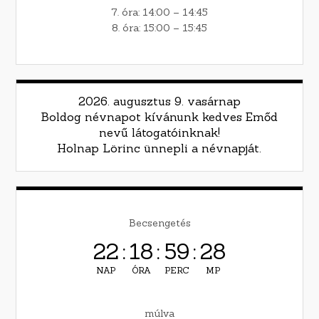
7. óra: 14:00 – 14:45
8. óra: 15:00 – 15:45
2026. augusztus 9. vasárnap
Boldog névnapot kívánunk kedves Emőd
nevű látogatóinknak!
Holnap Lörinc ünnepli a névnapját.
Becsengetés
22
:
18
:
59
:
27
NAP
ÓRA
PERC
MP
múlva