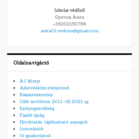
Iskolai védőnő
Gyetvai Anita
+36202150768
anita01.vedono@gmail.com
Oldalnavigáció
A.I. Matyi
Adatvédelmi irányelvek
Bázisintézmény
Cikk archívum 2011-től 2021-ig
Esélyegyenlőség
Fazék újság
Hitoktatás, tájékoztató anyagok
Innovációk
Jó gyakorlatok