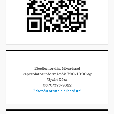
Ebédlemondás, étkezéssel
kapcsolatos információk 7:30-10:00-ig:
Ujvári Dóra
0670/375-9322
Étkezési árlista elérhető itt!