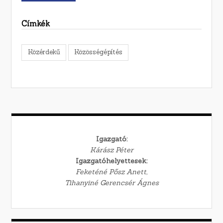
Címkék
Közérdekű
Közösségépítés
Igazgató:
Kárász Péter
Igazgatóhelyettesek:
Feketéné Pősz Anett,
Tihanyiné Gerencsér Ágnes