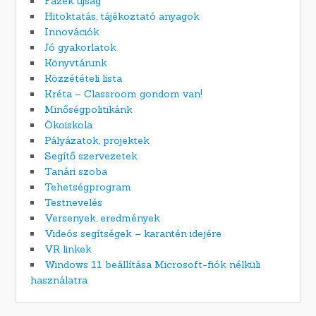
Fazék újság
Hitoktatás, tájékoztató anyagok
Innovációk
Jó gyakorlatok
Könyvtárunk
Közzétételi lista
Kréta – Classroom gondom van!
Minőségpolitikánk
Ökoiskola
Pályázatok, projektek
Segítő szervezetek
Tanári szoba
Tehetségprogram
Testnevelés
Versenyek, eredmények
Videós segítségek – karantén idejére
VR linkek
Windows 11 beállítása Microsoft-fiók nélküli
használatra