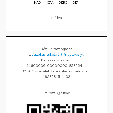
NAP
ÓRA
PERC
MP
múlva
Kérjük, támogassa
a
Fazekas Iskoláért Alapítványt!
Bankszámlaszám:
11600006-00000000-85356414
SZJA 1 százalék felajánláshoz adószám:
19235815-1-03
RePont QR kód: