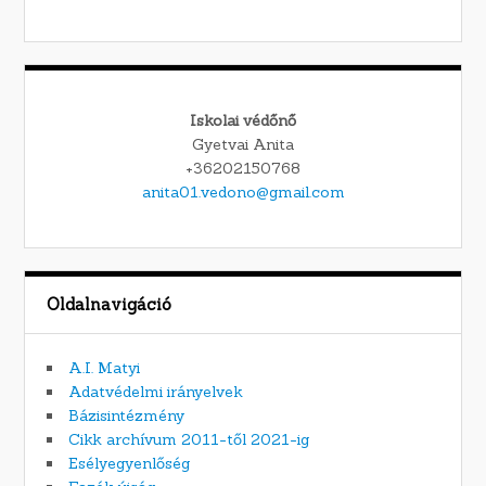
Iskolai védőnő
Gyetvai Anita
+36202150768
anita01.vedono@gmail.com
Oldalnavigáció
A.I. Matyi
Adatvédelmi irányelvek
Bázisintézmény
Cikk archívum 2011-től 2021-ig
Esélyegyenlőség