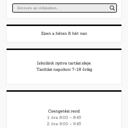
Ezen a héten
B
hét van
Iskolánk nyitva tartási ideje:
Tanítási napokon 7-18 óráig
Csengetési rend:
1. óra: 8:00 – 8:45
2. óra: 9:00 – 9:45