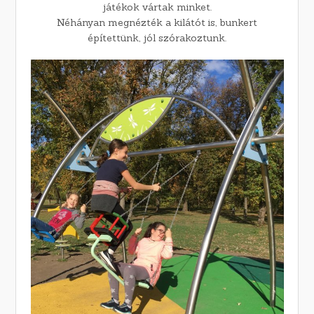
játékok vártak minket.
Néhányan megnézték a kilátót is, bunkert
építettünk, jól szórakoztunk.