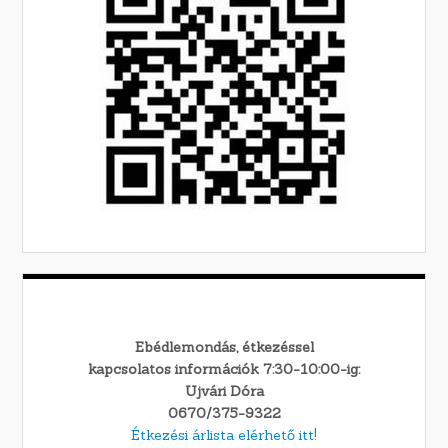
Ebédlemondás, étkezéssel
kapcsolatos információk 7:30-10:00-ig:
Ujvári Dóra
0670/375-9322
Étkezési árlista elérhető itt!