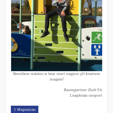
Remélem máskor is lesz, mert nagyon jól éreztem
magam!
Baumgartner Zsolt
5.b
1.napközis csoport
Megosztom