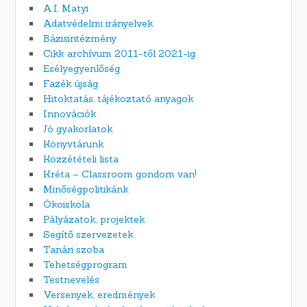
A.I. Matyi
Adatvédelmi irányelvek
Bázisintézmény
Cikk archívum 2011-től 2021-ig
Esélyegyenlőség
Fazék újság
Hitoktatás, tájékoztató anyagok
Innovációk
Jó gyakorlatok
Könyvtárunk
Közzétételi lista
Kréta – Classroom gondom van!
Minőségpolitikánk
Ökoiskola
Pályázatok, projektek
Segítő szervezetek
Tanári szoba
Tehetségprogram
Testnevelés
Versenyek, eredmények