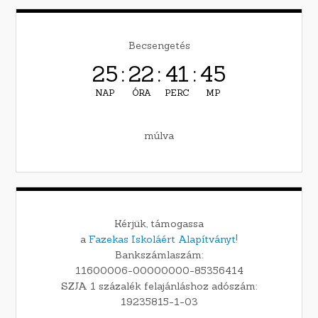
Becsengetés
25
:
22
:
41
:
44
NAP
ÓRA
PERC
MP
múlva
Kérjük, támogassa
a
Fazekas Iskoláért Alapítványt!
Bankszámlaszám:
11600006-00000000-85356414
SZJA 1 százalék felajánláshoz adószám:
19235815-1-03