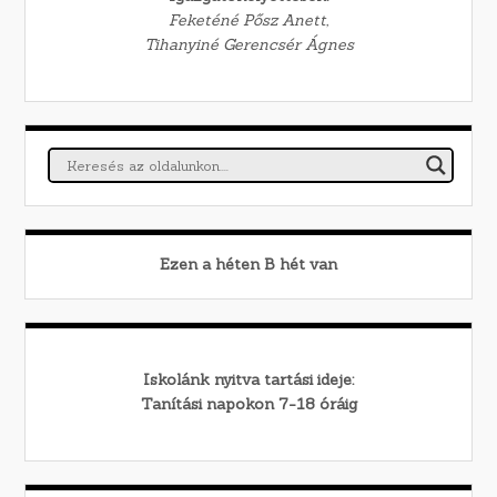
Feketéné Pősz Anett,
Tihanyiné Gerencsér Ágnes
Ezen a héten
B
hét van
Iskolánk nyitva tartási ideje:
Tanítási napokon 7-18 óráig