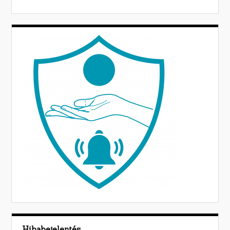
Hibabejelentés