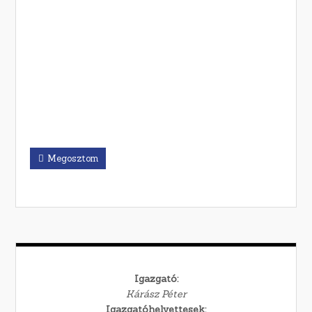
Megosztom
Igazgató:
Kárász Péter
Igazgatóhelyettesek: