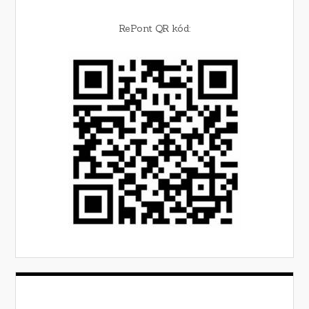
RePont QR kód: