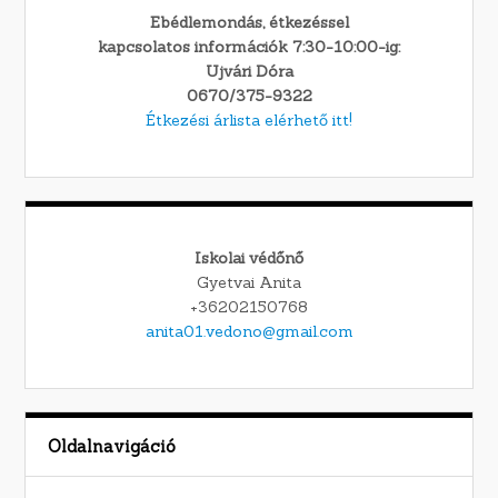
Ebédlemondás, étkezéssel
kapcsolatos információk 7:30-10:00-ig:
Ujvári Dóra
0670/375-9322
Étkezési árlista elérhető itt!
Iskolai védőnő
Gyetvai Anita
+36202150768
anita01.vedono@gmail.com
Oldalnavigáció