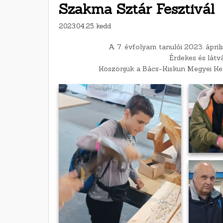
Szakma Sztár Fesztivál
2023.04.25. kedd
A 7. évfolyam tanulói 2023. ápri
Érdekes és lát
Köszönjük a Bács-Kiskun Megyei Ke