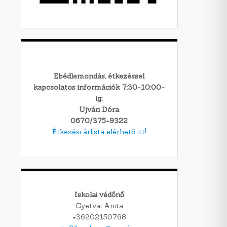
Ebédlemondás, étkezéssel
kapcsolatos információk 7:30-10:00-
ig:
Ujvári Dóra
0670/375-9322
Étkezési árlista elérhető itt!
Iskolai védőnő
Gyetvai Anita
+36202150768