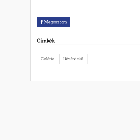
Megosztom
Címkék
Galéria
Közérdekű