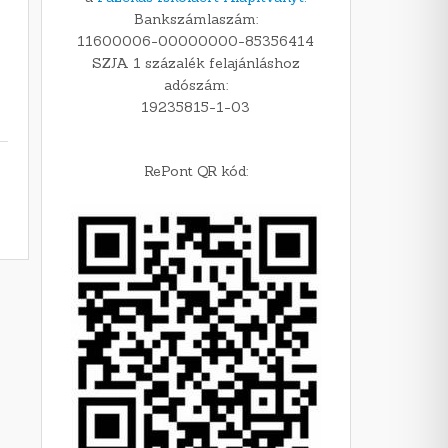
Bankszámlaszám:
11600006-00000000-85356414
SZJA 1 százalék felajánláshoz
adószám:
19235815-1-03
RePont QR kód: