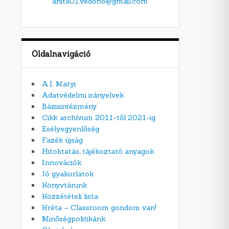
anita01.vedono@gmail.com
Oldalnavigáció
A.I. Matyi
Adatvédelmi irányelvek
Bázisintézmény
Cikk archívum 2011-től 2021-ig
Esélyegyenlőség
Fazék újság
Hitoktatás, tájékoztató anyagok
Innovációk
Jó gyakorlatok
Könyvtárunk
Közzétételi lista
Kréta – Classroom gondom van!
Minőségpolitikánk