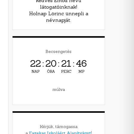
kedves Emőd nevű
látogatóinknak!
Holnap Lörinc ünnepli a
névnapját.
Becsengetés
22
:
20
:
21
:
45
NAP
ÓRA
PERC
MP
múlva
Kérjük, támogassa
a
Fazekas Iskoláért Alapítványt!