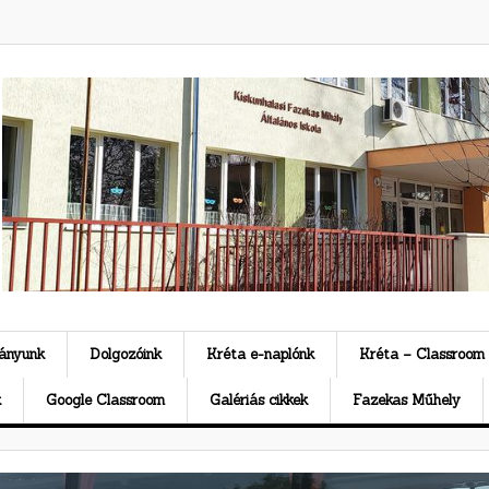
ványunk
Dolgozóink
Kréta e-naplónk
Kréta – Classroom
k
Google Classroom
Galériás cikkek
Fazekas Műhely