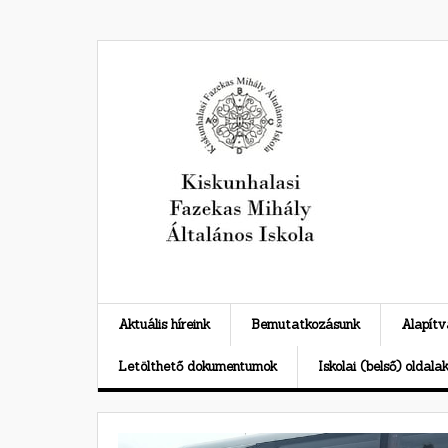
Skip
to
content
Aktuális híreink
Bemutatkozásunk
Alapít
Letölthető dokumentumok
Iskolai (belső) oldala