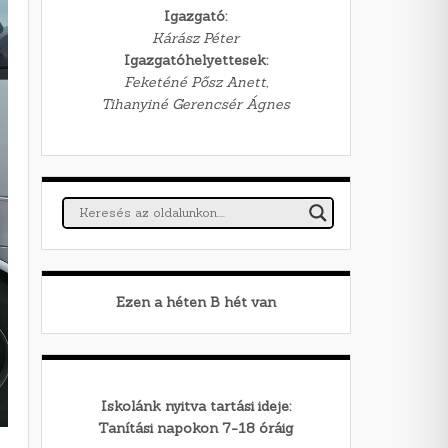
Igazgató:
Kárász Péter
Igazgatóhelyettesek:
Feketéné Pősz Anett,
Tihanyiné Gerencsér Ágnes
Ezen a héten
B
hét van
Iskolánk nyitva tartási ideje:
Tanítási napokon 7-18 óráig