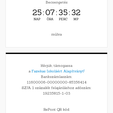
Becsengetés
25
:
07
:
35
:
31
NAP
ÓRA
PERC
MP
múlva
Kérjük, támogassa
a
Fazekas Iskoláért Alapítványt!
Bankszámlaszám:
11600006-00000000-85356414
SZJA 1 százalék felajánláshoz adószám:
19235815-1-03
RePont QR kód: