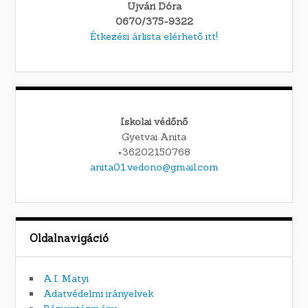
Ujvári Dóra
0670/375-9322
Étkezési árlista elérhető itt!
Iskolai védőnő
Gyetvai Anita
+36202150768
anita01.vedono@gmail.com
Oldalnavigáció
A.I. Matyi
Adatvédelmi irányelvek