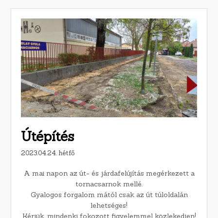
Útépítés
2023.04.24. hétfő
A mai napon az út- és járdafelújítás megérkezett a
tornacsarnok mellé.
Gyalogos forgalom mától csak az út túloldalán
lehetséges!
Kérjük, mindenki fokozott figyelemmel közlekedjen!