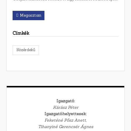
Megosztom
Címkék
Közérdekű
Igazgató:
Kárász Péter
Igazgatóhelyettesek:
Feketéné Pősz Anett,
Tihanyiné Gerencsér Ágnes