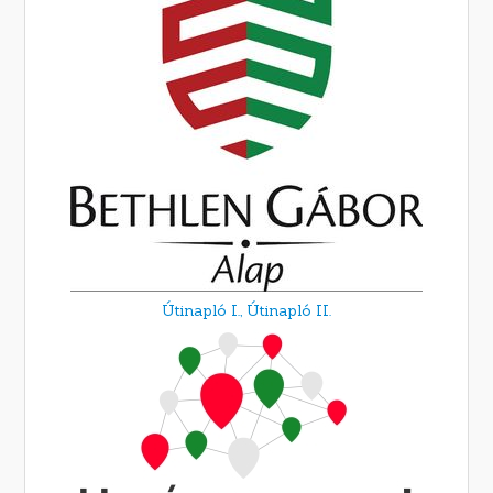
Útinapló I.,
Útinapló II.