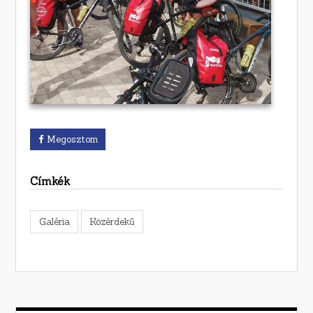
Megosztom
Címkék
Galéria
Közérdekű