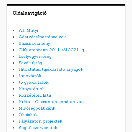
Oldalnavigáció
A.I. Matyi
Adatvédelmi irányelvek
Bázisintézmény
Cikk archívum 2011-től 2021-ig
Esélyegyenlőség
Fazék újság
Hitoktatás, tájékoztató anyagok
Innovációk
Jó gyakorlatok
Könyvtárunk
Közzétételi lista
Kréta – Classroom gondom van!
Minőségpolitikánk
Ökoiskola
Pályázatok, projektek
Segítő szervezetek