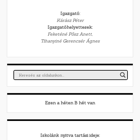
Igazgató:
Kárász Péter
Igazgatóhelyettesek:
Feketéné Pősz Anett,
Tihanyiné Gerencsér Ágnes
Ezen a héten
B
hét van
Iskolánk nyitva tartási ideje: