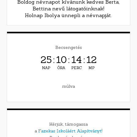
Boldog névnapot kívánunk kedves Berta,
Bettina nevű látogatóinknak!
Holnap Ibolya ünnepli a névnapját.
Becsengetés
25
:
10
:
14
:
11
NAP
ÓRA
PERC
MP
múlva
Kérjük, támogassa
a
Fazekas Iskoláért Alapítványt!