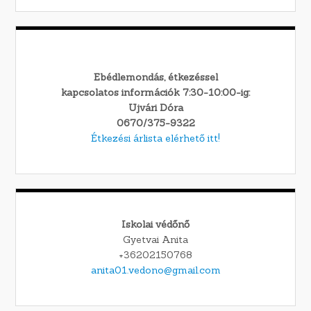
Ebédlemondás, étkezéssel
kapcsolatos információk 7:30-10:00-ig:
Ujvári Dóra
0670/375-9322
Étkezési árlista elérhető itt!
Iskolai védőnő
Gyetvai Anita
+36202150768
anita01.vedono@gmail.com