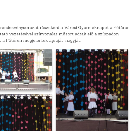
y rendezvénysorozat részeként a Városi Gyermeknapot a Főtéren.
tató vezetésével színvonalas műsort adtak elő a színpadon,
 a Főtéren megjelentek apraját-nagyját.