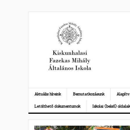
Skip
to
content
Aktuális híreink
Bemutatkozásunk
Alapít
Letölthető dokumentumok
Iskolai (belső) oldala