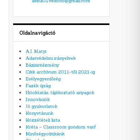
anita01.vedono@gmail.com
Oldalnavigáció
A.I. Matyi
Adatvédelmi irányelvek
Bázisintézmény
Cikk archívum 2011-től 2021-ig
Esélyegyenlőség
Fazék újság
Hitoktatás, tájékoztató anyagok
Innovációk
Jó gyakorlatok
Könyvtárunk
Közzétételi lista
Kréta – Classroom gondom van!
Minőségpolitikánk