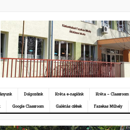
ványunk
Dolgozóink
Kréta e-naplónk
Kréta – Classroom
k
Google Classroom
Galériás cikkek
Fazekas Műhely