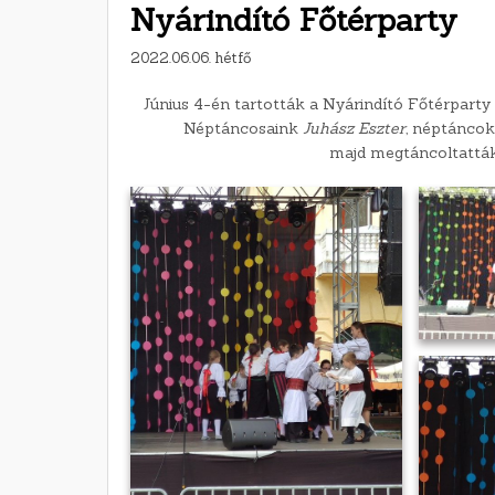
Nyárindító Főtérparty
2022.06.06. hétfő
Június 4-én tartották a Nyárindító Főtérpart
Néptáncosaink
Juhász Eszter
, néptáncok
majd megtáncoltatták