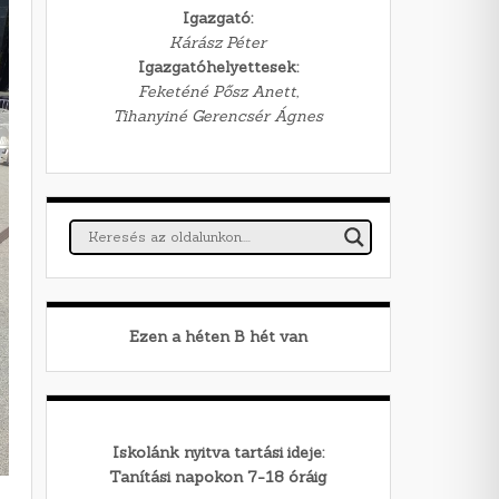
Igazgató:
Kárász Péter
Igazgatóhelyettesek:
Feketéné Pősz Anett,
Tihanyiné Gerencsér Ágnes
Ezen a héten
B
hét van
Iskolánk nyitva tartási ideje:
Tanítási napokon 7-18 óráig