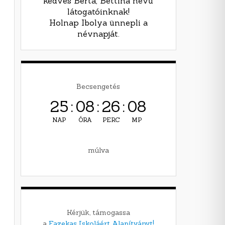
kedves Berta, Bettina nevű
látogatóinknak!
Holnap Ibolya ünnepli a
névnapját.
Becsengetés
25
:
08
:
26
:
06
NAP
ÓRA
PERC
MP
múlva
Kérjük, támogassa
a
Fazekas Iskoláért Alapítványt!