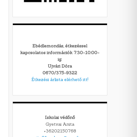
Ebédlemondás, étkezéssel
kapcsolatos információk 7:30-10:00-
ig:
Ujvári Dóra
0670/375-9322
Étkezési árlista elérhető itt!
Iskolai védőnő
Gyetvai Anita
+36202150768