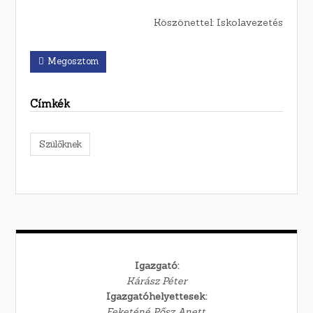
Köszönettel: Iskolavezetés
Megosztom
Címkék
Szülőknek
Igazgató:
Kárász Péter
Igazgatóhelyettesek:
Feketéné Pősz Anett,