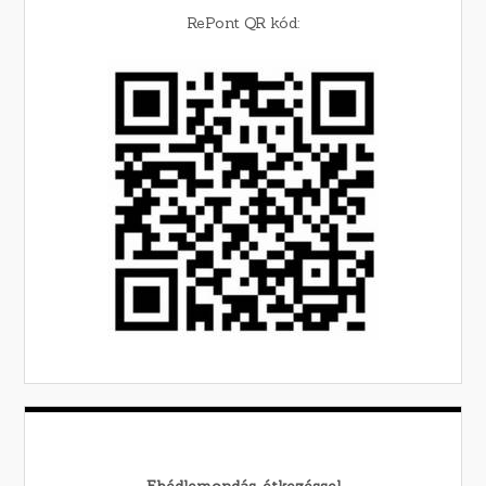
RePont QR kód: