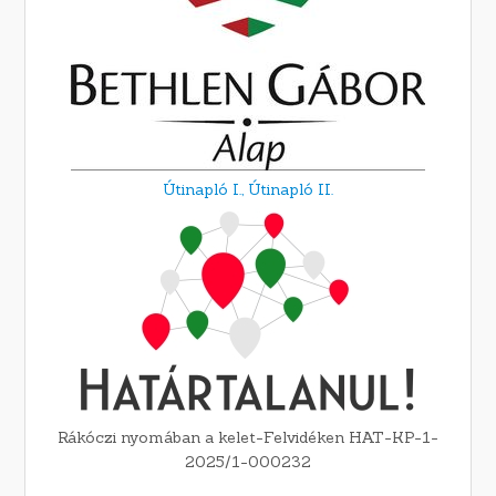
Útinapló I.,
Útinapló II.
Rákóczi nyomában a kelet-Felvidéken HAT-KP-1-
2025/1-000232