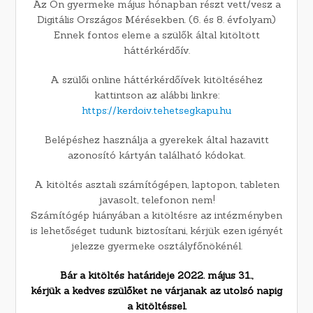
Az Ön gyermeke május hónapban részt vett/vesz a
Digitális Országos Mérésekben. (6. és 8. évfolyam)
Ennek fontos eleme a szülők által kitöltött
háttérkérdőív.
A szülői online háttérkérdőívek kitöltéséhez
kattintson az alábbi linkre:
https://kerdoiv.tehetsegkapu.hu
Belépéshez használja a gyerekek által hazavitt
azonosító kártyán található kódokat.
A kitöltés asztali számítógépen, laptopon, tableten
javasolt, telefonon nem!
Számítógép hiányában a kitöltésre az intézményben
is lehetőséget tudunk biztosítani, kérjük ezen igényét
jelezze gyermeke osztályfőnökénél.
Bár a kitöltés határideje 2022. május 31.,
kérjük a kedves szülőket ne várjanak az utolsó napig
a kitöltéssel.