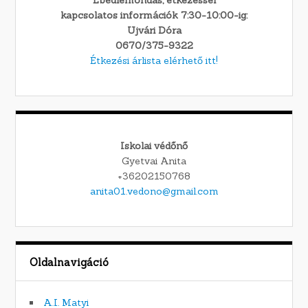
Ebédlemondás, étkezéssel
kapcsolatos információk 7:30-10:00-ig:
Ujvári Dóra
0670/375-9322
Étkezési árlista elérhető itt!
Iskolai védőnő
Gyetvai Anita
+36202150768
anita01.vedono@gmail.com
Oldalnavigáció
A.I. Matyi