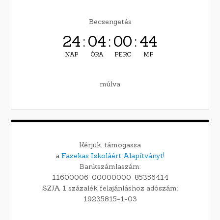
Becsengetés
24
:
04
:
00
:
43
NAP
ÓRA
PERC
MP
múlva
Kérjük, támogassa
a
Fazekas Iskoláért Alapítványt!
Bankszámlaszám:
11600006-00000000-85356414
SZJA 1 százalék felajánláshoz adószám:
19235815-1-03