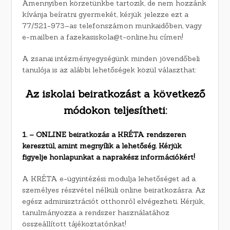
Amennyiben körzetünkbe tartozik, de nem hozzánk
kívánja beíratni gyermekét, kérjük jelezze ezt a
77/521-973–as telefonszámon munkaidőben, vagy
e-mailben a fazekasiskola@t-online.hu címen!
A zsanai intézményegységünk minden jövendőbeli
tanulója is az alábbi lehetőségek közül választhat:
Az iskolai beiratkozást a következő
módokon teljesítheti:
1. – ONLINE beiratkozás a KRÉTA rendszeren
keresztül, amint megnyílik a lehetőség. Kérjük
figyelje honlapunkat a naprakész információkért!
A KRÉTA e-ügyintézési modulja lehetőséget ad a
személyes részvétel nélküli online beiratkozásra. Az
egész adminisztrációt otthonról elvégezheti. Kérjük,
tanulmányozza a rendszer használatához
összeállított tájékoztatónkat!