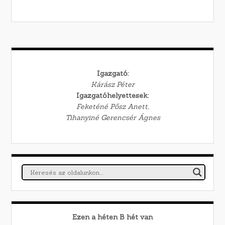
Igazgató:
Kárász Péter
Igazgatóhelyettesek:
Feketéné Pősz Anett,
Tihanyiné Gerencsér Ágnes
Ezen a héten
B
hét van