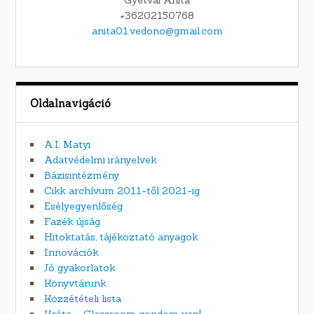
Gyetvai Anita
+36202150768
anita01.vedono@gmail.com
Oldalnavigáció
A.I. Matyi
Adatvédelmi irányelvek
Bázisintézmény
Cikk archívum 2011-től 2021-ig
Esélyegyenlőség
Fazék újság
Hitoktatás, tájékoztató anyagok
Innovációk
Jó gyakorlatok
Könyvtárunk
Közzétételi lista