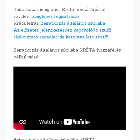
Beiratkozás ideiglenes Kréta hozzáféréssel –
röviden:
Ideiglenes regisztráció
Kréta leírás:
Beiratkozás általános iskolába
Az előzetes jelentkezéshez kapcsolódó szülői
tájékoztató segédlet ide kattintva letölthető!
Beiratkozás általános iskolába KRÉTA hozzáférés
nélkül videó:
Beiratkozás általános iskolába KRÉTA