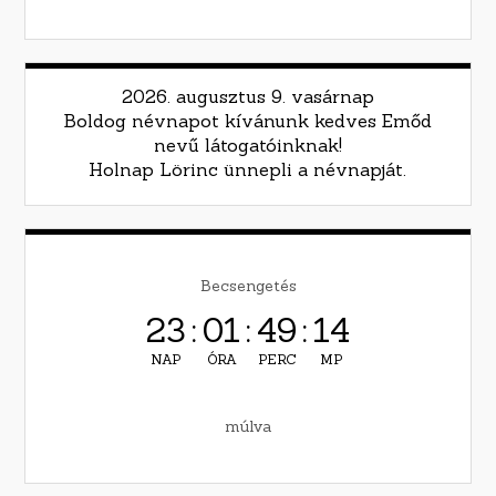
2026. augusztus 9. vasárnap
Boldog névnapot kívánunk kedves Emőd
nevű látogatóinknak!
Holnap Lörinc ünnepli a névnapját.
Becsengetés
23
:
01
:
49
:
12
NAP
ÓRA
PERC
MP
múlva