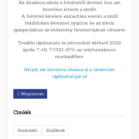
Az általános iskola a felvételről döntést hoz, azt
követően értesíti a szülőt.
A felvételi kérelem elutasítása esetén a szülő
felülbírálati kérelmet nyújthat be az iskola
igazgatójához az intézmény fenntartójának címezve.
További tájékoztató és információ kérhető 2022.
április 7-től, 77/521-973–as telefonszámon,
munkaidőben.
Kérjük, ide kattintva olvassa el a tankerület
tájékoztatóját is!
Megosztom
Címkék
Közérdekű
Szülőknek