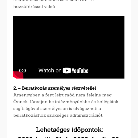
hozzáféréssel videó:
2. – Beiratkozás személyes részvétellel
Amennyiben a fent leírt mód nem felelne meg
Önnek, fáradjon be intézményünkbe és kollégáink
segítségével személyesen is elvégezheti a
beiratkozáshoz szükséges adminisztrációt.
Lehetséges időpontok: