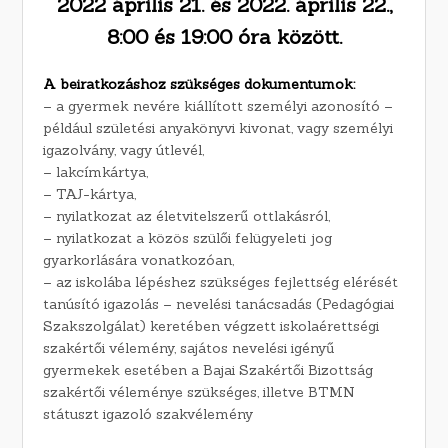
2022 április 21. és 2022. április 22.,
8:00 és 19:00 óra között.
A beiratkozáshoz szükséges dokumentumok:
– a gyermek nevére kiállított személyi azonosító –
például születési anyakönyvi kivonat, vagy személyi
igazolvány, vagy útlevél,
– lakcímkártya,
– TAJ-kártya,
– nyilatkozat az életvitelszerű ottlakásról,
– nyilatkozat a közös szülői felügyeleti jog
gyarkorlására vonatkozóan,
– az iskolába lépéshez szükséges fejlettség elérését
tanúsító igazolás – nevelési tanácsadás (Pedagógiai
Szakszolgálat) keretében végzett iskolaérettségi
szakértői vélemény, sajátos nevelési igényű
gyermekek esetében a Bajai Szakértői Bizottság
szakértői véleménye szükséges, illetve BTMN
státuszt igazoló szakvélemény