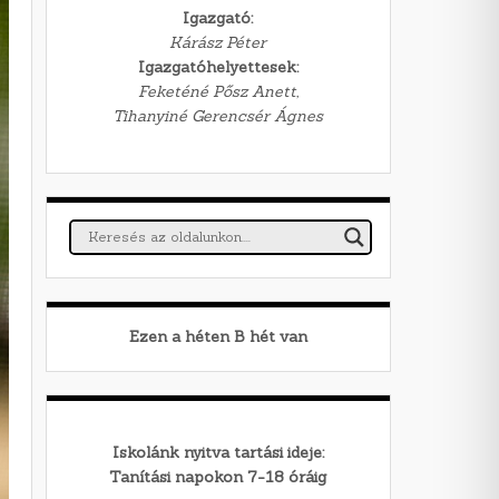
Igazgató:
Kárász Péter
Igazgatóhelyettesek:
Feketéné Pősz Anett,
Tihanyiné Gerencsér Ágnes
Ezen a héten
B
hét van
Iskolánk nyitva tartási ideje:
Tanítási napokon 7-18 óráig