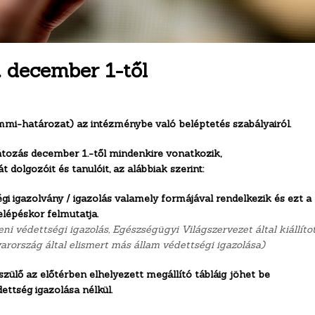
. december 1-től
mmi-határozat) az intézménybe való beléptetés szabályairól.
átozás december 1.-től mindenkire vonatkozik,
t dolgozóit és tanulóit, az alábbiak szerint:
gi igazolvány / igazolás valamely formájával rendelkezik és ezt a
elépéskor felmutatja.
leni védettségi igazolás, Egészségügyi Világszervezet által kiállíto
arország által elismert más állam védettségi igazolása)
szülő az előtérben elhelyezett megállító tábláig jöhet be
ettség igazolása nélkül.