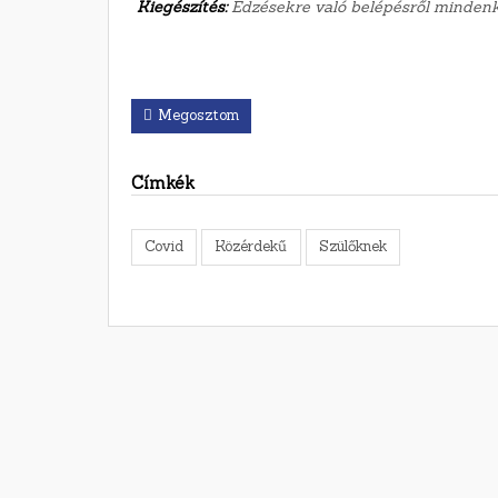
Kiegészítés:
Edzésekre való belépésről mindenki
Megosztom
Címkék
Covid
Közérdekű
Szülőknek