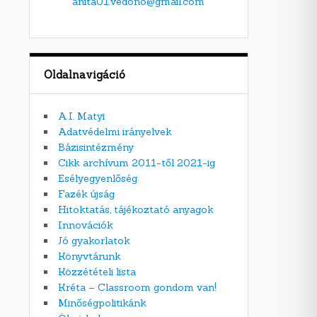
anita01.vedono@gmail.com
Oldalnavigáció
A.I. Matyi
Adatvédelmi irányelvek
Bázisintézmény
Cikk archívum 2011-től 2021-ig
Esélyegyenlőség
Fazék újság
Hitoktatás, tájékoztató anyagok
Innovációk
Jó gyakorlatok
Könyvtárunk
Közzétételi lista
Kréta – Classroom gondom van!
Minőségpolitikánk