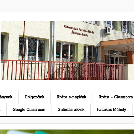
ványunk
Dolgozóink
Kréta e-naplónk
Kréta – Classroom
k
Google Classroom
Galériás cikkek
Fazekas Műhely