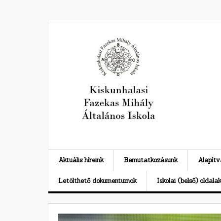
Skip
to
content
Aktuális híreink
Bemutatkozásunk
Alapít
Letölthető dokumentumok
Iskolai (belső) oldala