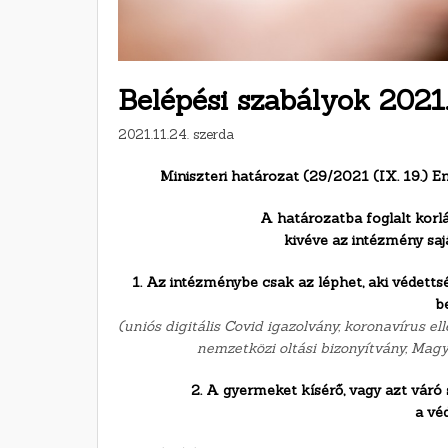
Belépési szabályok 2021
2021.11.24. szerda
Miniszteri határozat (29/2021 (IX. 19.) E
A határozatba foglalt korl
kivéve az intézmény sajá
1. Az intézménybe csak az léphet, aki védettsé
b
(uniós digitális Covid igazolvány, koronavírus el
nemzetközi oltási bizonyítvány, Magy
2. A gyermeket kísérő, vagy azt váró 
a véd