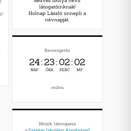
kedves Ibolya nevű
!
látogatóinknak!
Holnap László ünnepli a
t!
névnapját.
Becsengetés
24
:
23
:
02
:
01
NAP
ÓRA
PERC
MP
múlva
Kérjük, támogassa
a
Fazekas Iskoláért Alapítványt!