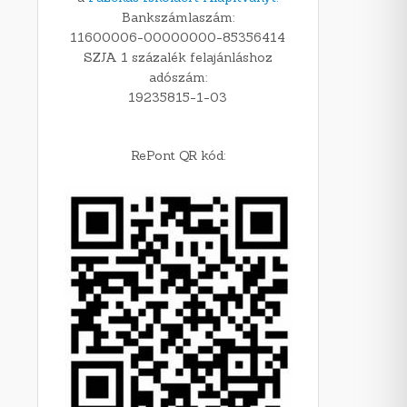
Bankszámlaszám:
11600006-00000000-85356414
SZJA 1 százalék felajánláshoz
adószám:
19235815-1-03
RePont QR kód: