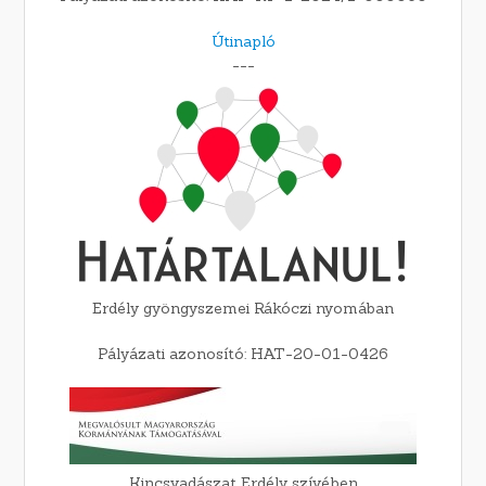
Útinapló
---
Erdély gyöngyszemei Rákóczi nyomában
Pályázati azonosító: HAT-20-01-0426
Kincsvadászat Erdély szívében