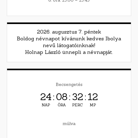
2026. augusztus 7. péntek
Boldog névnapot kívánunk kedves Ibolya
nevű látogatóinknak!
Holnap László ünnepli a névnapját.
Becsengetés
24
:
08
:
32
:
12
NAP
ÓRA
PERC
MP
múlva