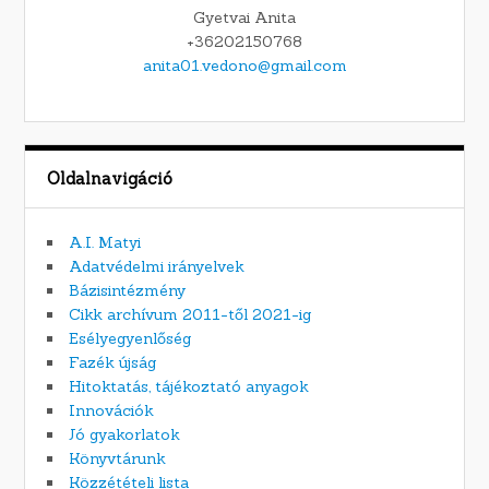
Gyetvai Anita
+36202150768
anita01.vedono@gmail.com
Oldalnavigáció
A.I. Matyi
Adatvédelmi irányelvek
Bázisintézmény
Cikk archívum 2011-től 2021-ig
Esélyegyenlőség
Fazék újság
Hitoktatás, tájékoztató anyagok
Innovációk
Jó gyakorlatok
Könyvtárunk
Közzétételi lista