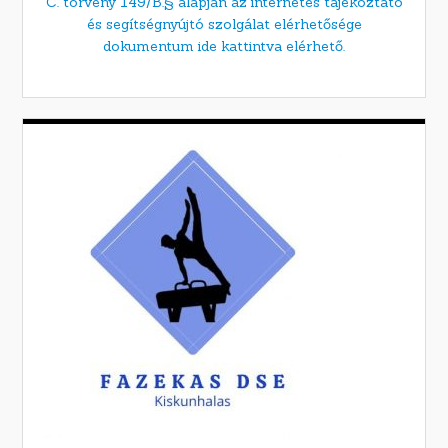
C. törvény 149/B.§ alapján az internetes tájékoztató
és segítségnyújtó szolgálat elérhetősége
dokumentum ide kattintva elérhető.