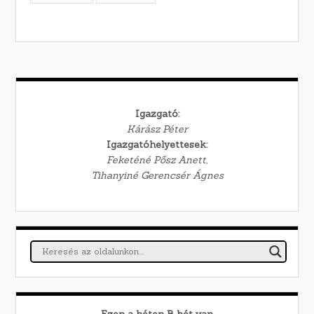
Igazgató:
Kárász Péter
Igazgatóhelyettesek:
Feketéné Pősz Anett,
Tihanyiné Gerencsér Ágnes
Ezen a héten
B
hét van