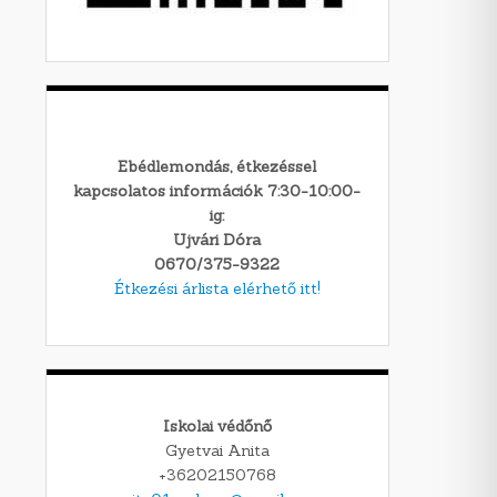
Ebédlemondás, étkezéssel
kapcsolatos információk 7:30-10:00-
ig:
Ujvári Dóra
0670/375-9322
Étkezési árlista elérhető itt!
Iskolai védőnő
Gyetvai Anita
+36202150768