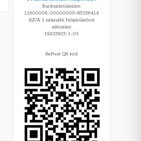
Bankszámlaszám:
11600006-00000000-85356414
SZJA 1 százalék felajánláshoz
adószám:
19235815-1-03
RePont QR kód: