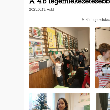
A 4.b legemlékezetesebb
2021.05.11. kedd
A 4.b legemléke