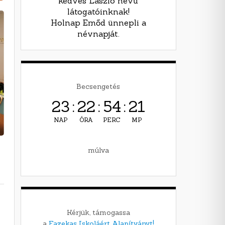
kedves László nevű
látogatóinknak!
Holnap Emőd ünnepli a
névnapját.
Becsengetés
23
:
22
:
54
:
20
NAP
ÓRA
PERC
MP
múlva
Kérjük, támogassa
a
Fazekas Iskoláért Alapítványt!