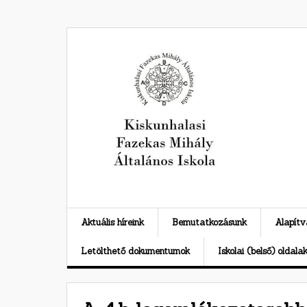
Skip
to
content
Aktuális híreink
Bemutatkozásunk
Alapít
Letölthető dokumentumok
Iskolai (belső) oldala