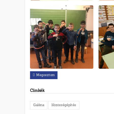
Megosztom
Címkék
Galéria
Közösségépítés