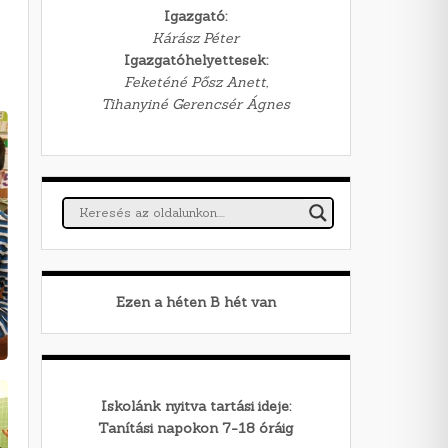
Igazgató:
Kárász Péter
Igazgatóhelyettesek:
Feketéné Pősz Anett,
Tihanyiné Gerencsér Ágnes
Ezen a héten
B
hét van
Iskolánk nyitva tartási ideje:
Tanítási napokon 7-18 óráig