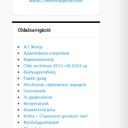
anita01.vedono@gmail.com
Oldalnavigáció
A.I. Matyi
Adatvédelmi irányelvek
Bázisintézmény
Cikk archívum 2011-től 2021-ig
Esélyegyenlőség
Fazék újság
Hitoktatás, tájékoztató anyagok
Innovációk
Jó gyakorlatok
Könyvtárunk
Közzétételi lista
Kréta – Classroom gondom van!
Minőségpolitikánk