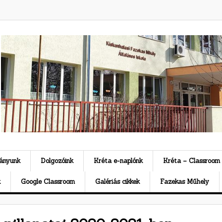
ványunk
Dolgozóink
Kréta e-naplónk
Kréta – Classroom
k
Google Classroom
Galériás cikkek
Fazekas Műhely