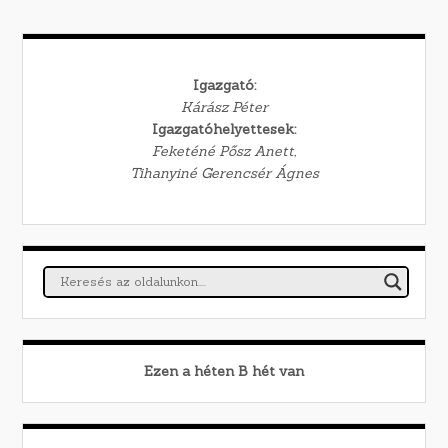
Igazgató:
Kárász Péter
Igazgatóhelyettesek:
Feketéné Pősz Anett,
Tihanyiné Gerencsér Ágnes
Ezen a héten
B
hét van