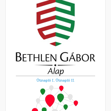
Útinapló I.,
Útinapló II.