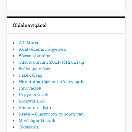
Oldalnavigáció
A.I. Matyi
Adatvédelmi irányelvek
Bázisintézmény
Cikk archívum 2011-től 2021-ig
Esélyegyenlőség
Fazék újság
Hitoktatás, tájékoztató anyagok
Innovációk
Jó gyakorlatok
Könyvtárunk
Közzétételi lista
Kréta – Classroom gondom van!
Minőségpolitikánk
Ökoiskola