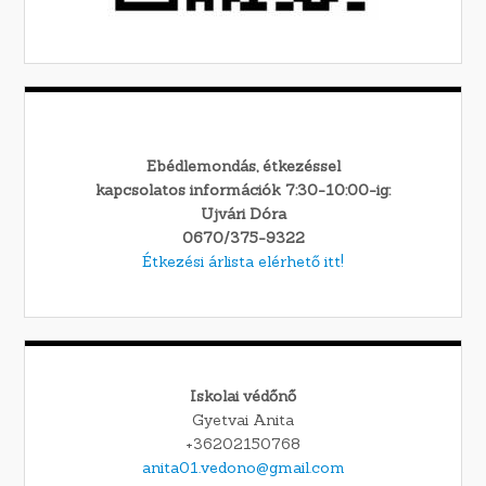
Ebédlemondás, étkezéssel
kapcsolatos információk 7:30-10:00-ig:
Ujvári Dóra
0670/375-9322
Étkezési árlista elérhető itt!
Iskolai védőnő
Gyetvai Anita
+36202150768
anita01.vedono@gmail.com