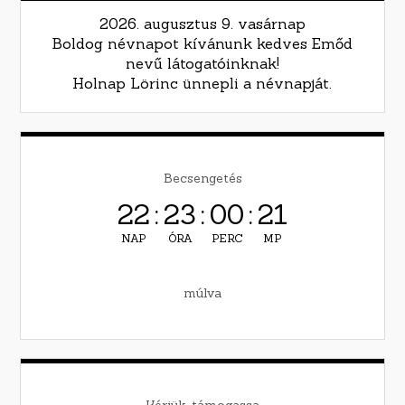
2026. augusztus 9. vasárnap
Boldog névnapot kívánunk kedves Emőd
nevű látogatóinknak!
Holnap Lörinc ünnepli a névnapját.
Becsengetés
22
:
23
:
00
:
20
NAP
ÓRA
PERC
MP
múlva
Kérjük, támogassa