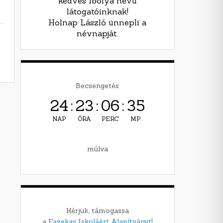
kedves Ibolya nevű
látogatóinknak!
Holnap László ünnepli a
névnapját.
Becsengetés
24
:
23
:
06
:
34
NAP
ÓRA
PERC
MP
múlva
Kérjük, támogassa
a
Fazekas Iskoláért Alapítványt!