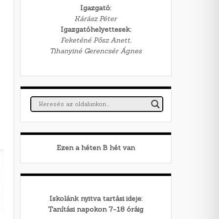
Igazgató:
Kárász Péter
Igazgatóhelyettesek:
Feketéné Pősz Anett,
Tihanyiné Gerencsér Ágnes
Ezen a héten
B
hét van
Iskolánk nyitva tartási ideje:
Tanítási napokon 7-18 óráig