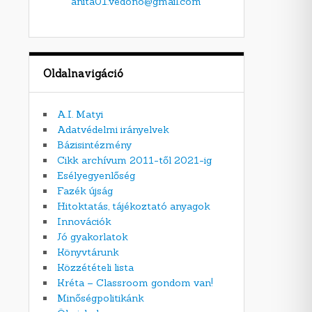
anita01.vedono@gmail.com
Oldalnavigáció
A.I. Matyi
Adatvédelmi irányelvek
Bázisintézmény
Cikk archívum 2011-től 2021-ig
Esélyegyenlőség
Fazék újság
Hitoktatás, tájékoztató anyagok
Innovációk
Jó gyakorlatok
Könyvtárunk
Közzétételi lista
Kréta – Classroom gondom van!
Minőségpolitikánk