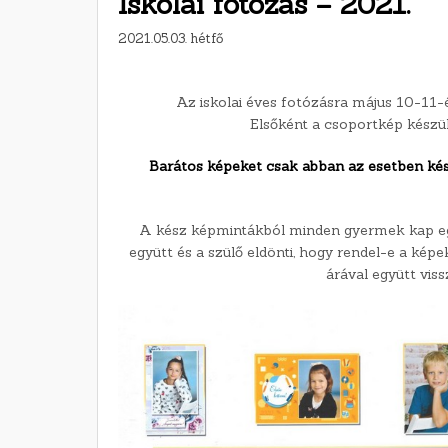
Iskolai fotózás – 2021.
2021.05.03. hétfő
Az iskolai éves fotózásra május 10-11-é
Elsőként a csoportkép készül
Barátos képeket csak abban az esetben kész
A kész képmintákból minden gyermek kap egy
együtt és a szülő eldönti, hogy rendel-e a kép
árával együtt viss