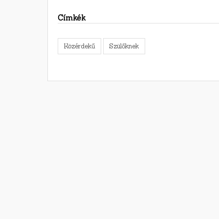
Címkék
Közérdekű
Szülőknek