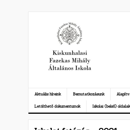
Skip
to
content
Aktuális híreink
Bemutatkozásunk
Alapít
Letölthető dokumentumok
Iskolai (belső) oldala