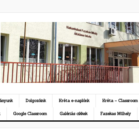
ványunk
Dolgozóink
Kréta e-naplónk
Kréta – Classroom
k
Google Classroom
Galériás cikkek
Fazekas Műhely