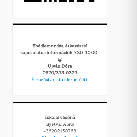
Ebédlemondás, étkezéssel
kapcsolatos információk 7:30-10:00-
ig:
Ujvári Dóra
0670/375-9322
Étkezési árlista elérhető itt!
Iskolai védőnő
Gyetvai Anita
+36202150768