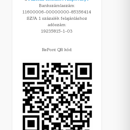
Bankszámlaszám:
11600006-00000000-85356414
SZJA 1 százalék felajánláshoz
adószám:
19235815-1-03
RePont QR kód: