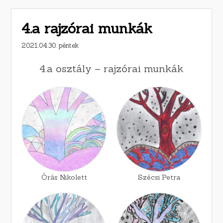
4.a rajzórai munkák
2021.04.30. péntek
4.a osztály – rajzórai munkák
Órás Nikolett
Szécsi Petra