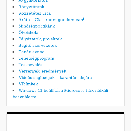
Jó gyakorlatok
Könyvtárunk
Közzétételi lista
Kréta – Classroom gondom van!
Minőségpolitikánk
Ökoiskola
Pályázatok, projektek
Segítő szervezetek
Tanári szoba
Tehetségprogram
Testnevelés
Versenyek, eredmények
Videós segítségek – karantén idejére
VR linkek
Windows 11 beállítása Microsoft-fiók nélküli
használatra