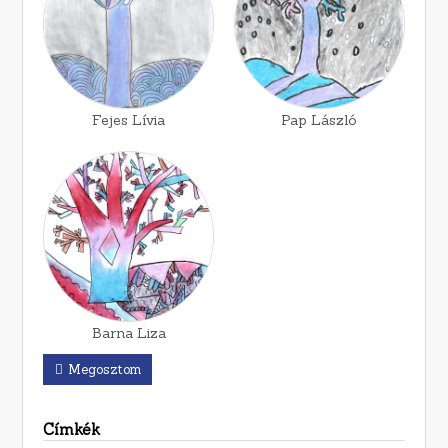
Fejes Lívia
Pap László
Barna Liza
Megosztom
Címkék