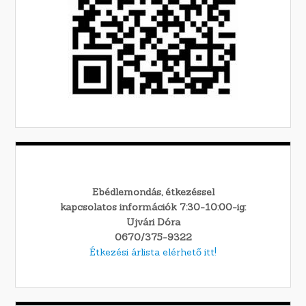
Ebédlemondás, étkezéssel
kapcsolatos információk 7:30-10:00-ig:
Ujvári Dóra
0670/375-9322
Étkezési árlista elérhető itt!