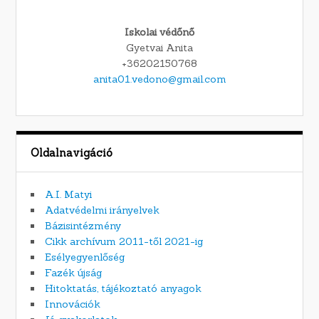
Iskolai védőnő
Gyetvai Anita
+36202150768
anita01.vedono@gmail.com
Oldalnavigáció
A.I. Matyi
Adatvédelmi irányelvek
Bázisintézmény
Cikk archívum 2011-től 2021-ig
Esélyegyenlőség
Fazék újság
Hitoktatás, tájékoztató anyagok
Innovációk