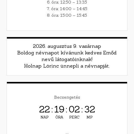
6. óra: 12:50 – 13:35
7. óra: 14:00 – 14:45
8. óra: 15:00 – 15:45
2026. augusztus 9. vasárnap
Boldog névnapot kívánunk kedves Emőd
nevű látogatóinknak!
Holnap Lörinc ünnepli a névnapját.
Becsengetés
22
:
19
:
02
:
31
NAP
ÓRA
PERC
MP