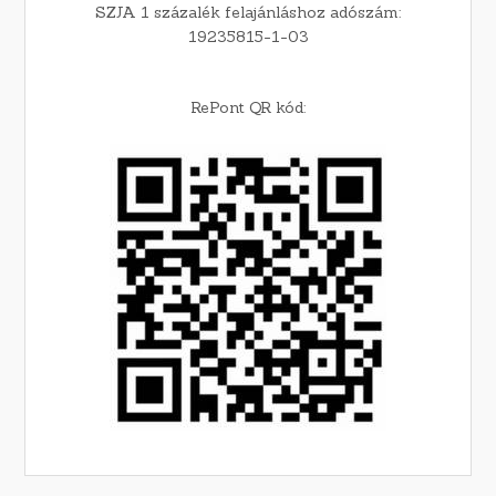
SZJA 1 százalék felajánláshoz adószám:
19235815-1-03
RePont QR kód: