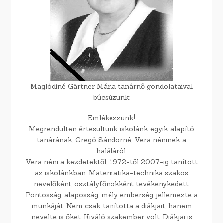
Maglódiné Gärtner Mária tanárnő gondolataival
búcsúzunk:
Emlékezzünk!
Megrendülten értesültünk iskolánk egyik alapító
tanárának, Gregó Sándorné, Vera néninek a
haláláról.
Vera néni a kezdetektől, 1972-től 2007-ig tanított
az iskolánkban. Matematika-technika szakos
nevelőként, osztályfőnökként tevékenykedett.
Pontosság, alaposság, mély emberség jellemezte a
munkáját. Nem csak tanította a diákjait, hanem
nevelte is őket. Kiváló szakember volt. Diákjai is