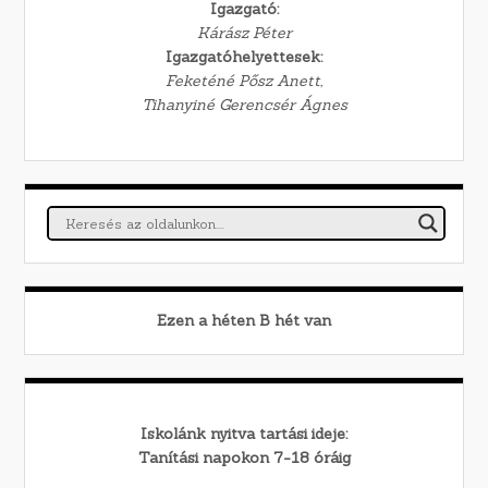
Igazgató:
Kárász Péter
Igazgatóhelyettesek:
Feketéné Pősz Anett,
Tihanyiné Gerencsér Ágnes
Ezen a héten
B
hét van
Iskolánk nyitva tartási ideje:
Tanítási napokon 7-18 óráig