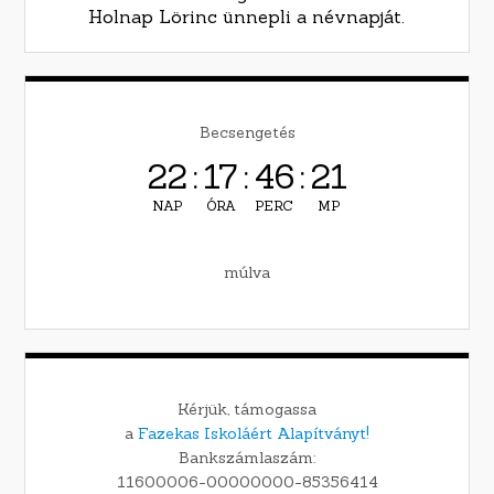
Holnap Lörinc ünnepli a névnapját.
Becsengetés
22
:
17
:
46
:
20
NAP
ÓRA
PERC
MP
múlva
Kérjük, támogassa
a
Fazekas Iskoláért Alapítványt!
Bankszámlaszám:
11600006-00000000-85356414