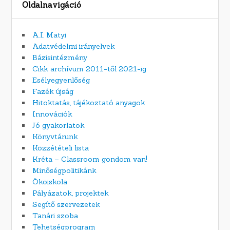
Oldalnavigáció
A.I. Matyi
Adatvédelmi irányelvek
Bázisintézmény
Cikk archívum 2011-től 2021-ig
Esélyegyenlőség
Fazék újság
Hitoktatás, tájékoztató anyagok
Innovációk
Jó gyakorlatok
Könyvtárunk
Közzétételi lista
Kréta – Classroom gondom van!
Minőségpolitikánk
Ökoiskola
Pályázatok, projektek
Segítő szervezetek
Tanári szoba
Tehetségprogram