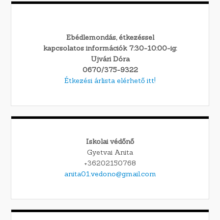
Ebédlemondás, étkezéssel
kapcsolatos információk 7:30-10:00-ig:
Ujvári Dóra
0670/375-9322
Étkezési árlista elérhető itt!
Iskolai védőnő
Gyetvai Anita
+36202150768
anita01.vedono@gmail.com