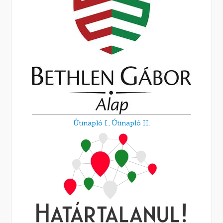
Útinapló I.,
Útinapló II.