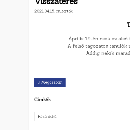
Visszatérés
2021.04.15. csütörtök
T
Április 19-én csak az alsó 
A felső tagozatos tanulók 
Addig nekik marad a
Megosztom
Címkék
Közérdekű