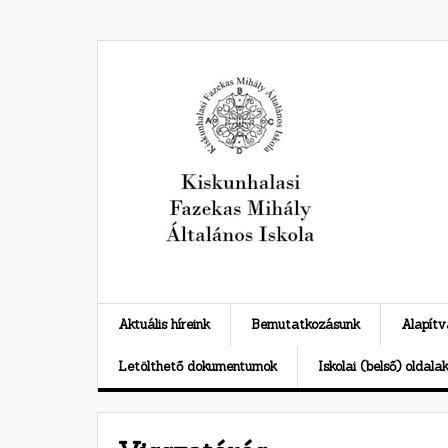
Skip
to
content
Aktuális híreink
Bemutatkozásunk
Alapít
Letölthető dokumentumok
Iskolai (belső) oldala