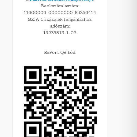
Bankszámlaszám:
11600006-00000000-85356414
SZJA 1 százalék felajánláshoz
adószám:
19235815-1-03
RePont QR kód: