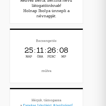
kedves Berta, Bettina nevű
látogatóinknak!
Holnap Ibolya ünnepli a
névnapját.
Becsengetés
25
:
11
:
26
:
07
NAP
ÓRA
PERC
MP
múlva
Kérjük, támogassa
a
Fazekas Iskoláért Alapítványt!