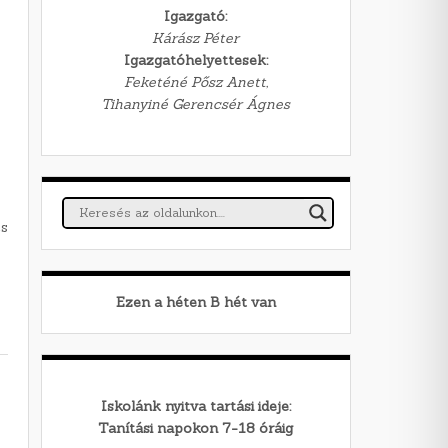
Igazgató:
Kárász Péter
Igazgatóhelyettesek:
Feketéné Pősz Anett,
Tihanyiné Gerencsér Ágnes
és
Ezen a héten
B
hét van
Iskolánk nyitva tartási ideje:
Tanítási napokon 7-18 óráig