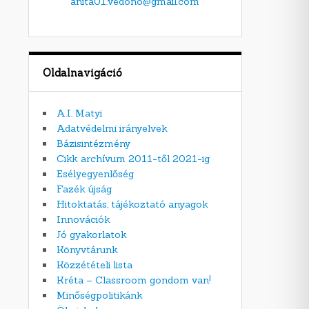
anita01.vedono@gmail.com
Oldalnavigáció
A.I. Matyi
Adatvédelmi irányelvek
Bázisintézmény
Cikk archívum 2011-től 2021-ig
Esélyegyenlőség
Fazék újság
Hitoktatás, tájékoztató anyagok
Innovációk
Jó gyakorlatok
Könyvtárunk
Közzétételi lista
Kréta – Classroom gondom van!
Minőségpolitikánk