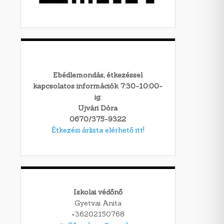
Ebédlemondás, étkezéssel
kapcsolatos információk 7:30-10:00-
ig:
Ujvári Dóra
0670/375-9322
Étkezési árlista elérhető itt!
Iskolai védőnő
Gyetvai Anita
+36202150768