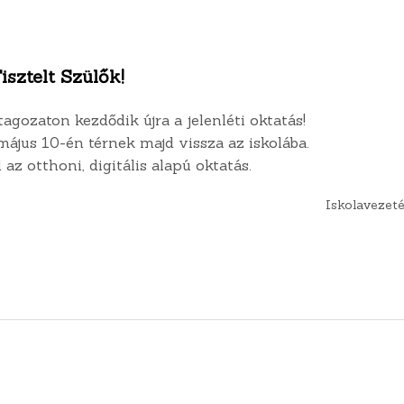
isztelt Szülők!
tagozaton kezdődik újra a jelenléti oktatás!
május 10-én térnek majd vissza az iskolába.
z otthoni, digitális alapú oktatás.
Iskolavezet