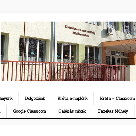
ványunk
Dolgozóink
Kréta e-naplónk
Kréta – Classroom
k
Google Classroom
Galériás cikkek
Fazekas Műhely