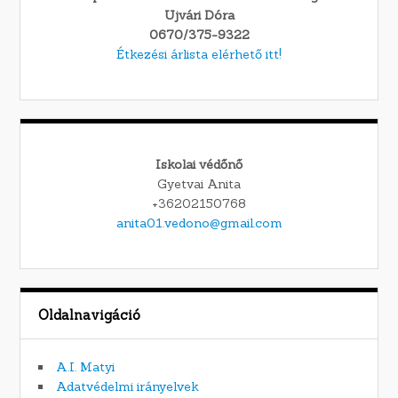
Ujvári Dóra
0670/375-9322
Étkezési árlista elérhető itt!
Iskolai védőnő
Gyetvai Anita
+36202150768
anita01.vedono@gmail.com
Oldalnavigáció
A.I. Matyi
Adatvédelmi irányelvek