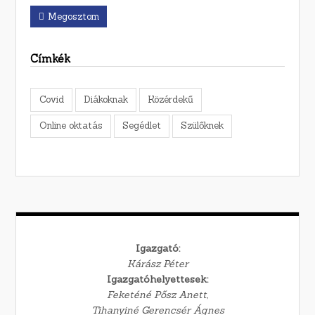
Megosztom
Címkék
Covid
Diákoknak
Közérdekű
Online oktatás
Segédlet
Szülőknek
Igazgató:
Kárász Péter
Igazgatóhelyettesek:
Feketéné Pősz Anett,
Tihanyiné Gerencsér Ágnes