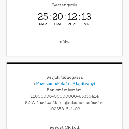
Becsengetés
25
:
20
:
12
:
12
NAP
ÓRA
PERC
MP
múlva
Kérjük, támogassa
a
Fazekas Iskoláért Alapítványt!
Bankszámlaszám:
11600006-00000000-85356414
SZJA 1 százalék felajánláshoz adószám:
19235815-1-03
RePont QR kód: