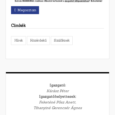
Megosztom
Címkék
Hírek
Közérdekű
Szülőknek
Igazgató:
Kárász Péter
Igazgatóhelyettesek:
Feketéné Pősz Anett,
Tihanyiné Gerencsér Ágnes