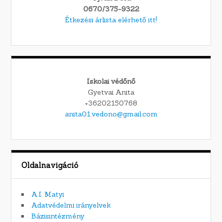
0670/375-9322
Étkezési árlista elérhető itt!
Iskolai védőnő
Gyetvai Anita
+36202150768
anita01.vedono@gmail.com
Oldalnavigáció
A.I. Matyi
Adatvédelmi irányelvek
Bázisintézmény