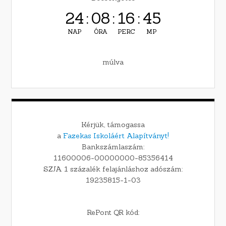
24
:
08
:
16
:
44
NAP
ÓRA
PERC
MP
múlva
Kérjük, támogassa
a
Fazekas Iskoláért Alapítványt!
Bankszámlaszám:
11600006-00000000-85356414
SZJA 1 százalék felajánláshoz adószám:
19235815-1-03
RePont QR kód: