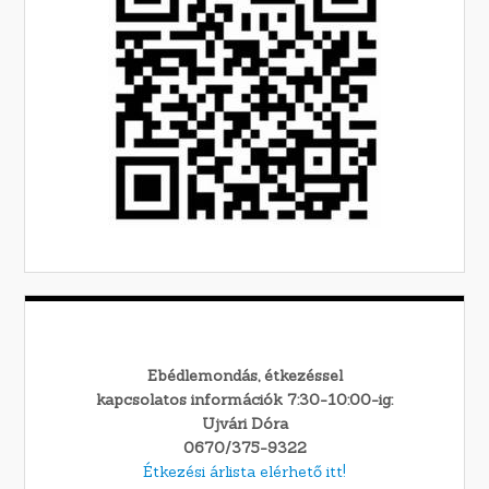
Ebédlemondás, étkezéssel
kapcsolatos információk 7:30-10:00-ig:
Ujvári Dóra
0670/375-9322
Étkezési árlista elérhető itt!