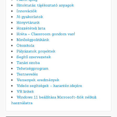
Hitoktatás, tájékoztató anyagok
Innovációk
Jó gyakorlatok
Könyvtárunk
Közzétételi lista
Kréta – Classroom gondom van!
Minőségpolitikánk
Ökoiskola
Pályázatok, projektek
Segítő szervezetek
Tanári szoba
Tehetségprogram
Testnevelés
Versenyek, eredmények
Videós segítségek – karantén idejére
VR linkek
Windows 11 beállítása Microsoft-fiók nélküli
használatra