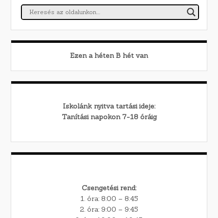
Ezen a héten
B
hét van
Iskolánk nyitva tartási ideje:
Tanítási napokon 7-18 óráig
Csengetési rend:
1. óra: 8:00 – 8:45
2. óra: 9:00 – 9:45