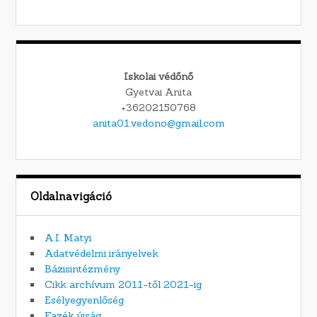
Iskolai védőnő
Gyetvai Anita
+36202150768
anita01.vedono@gmail.com
Oldalnavigáció
A.I. Matyi
Adatvédelmi irányelvek
Bázisintézmény
Cikk archívum 2011-től 2021-ig
Esélyegyenlőség
Fazék újság