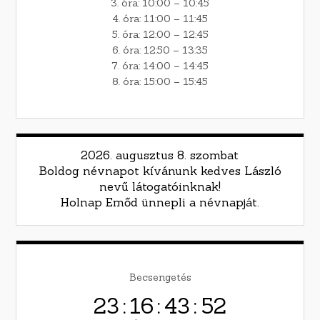
3. óra: 10:00 – 10:45
4. óra: 11:00 – 11:45
5. óra: 12:00 – 12:45
6. óra: 12:50 – 13:35
7. óra: 14:00 – 14:45
8. óra: 15:00 – 15:45
2026. augusztus 8. szombat
Boldog névnapot kívánunk kedves László
nevű látogatóinknak!
Holnap Emőd ünnepli a névnapját.
Becsengetés
23
:
16
:
43
:
52