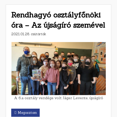
Rendhagyó osztályfőnöki
óra – Az újságíró szemével
2021.01.28. csütörtök
A 6.a osztály vendége volt Jáger Levente, újságíró
Megosztom