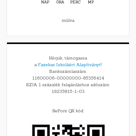
NAP
ÓRA
PERC
MP
múlva
Kérjük, támogassa
a
Fazekas Iskoláért Alapítványt!
Bankszámlaszám:
11600006-00000000-85356414
SZJA 1 százalék felajánláshoz adószám:
19235815-1-03
RePont QR kód: