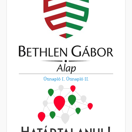
Útinapló I.,
Útinapló II.