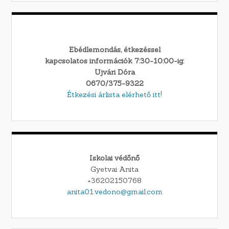
Ebédlemondás, étkezéssel
kapcsolatos információk 7:30-10:00-ig:
Ujvári Dóra
0670/375-9322
Étkezési árlista elérhető itt!
Iskolai védőnő
Gyetvai Anita
+36202150768
anita01.vedono@gmail.com