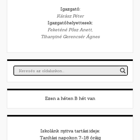
Igazgató:
Kárász Péter
Igazgatóhelyettesek:
Feketéné Pősz Anett,
Tihanyiné Gerencsér Ágnes
Ezen a héten
B
hét van
Iskolánk nyitva tartási ideje:
Tanítási napokon 7-18 óráig