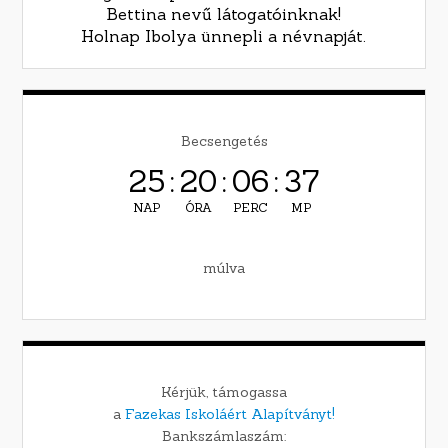
Bettina nevű látogatóinknak!
Holnap Ibolya ünnepli a névnapját.
Becsengetés
25
:
20
:
06
:
36
NAP
ÓRA
PERC
MP
múlva
Kérjük, támogassa
a
Fazekas Iskoláért Alapítványt!
Bankszámlaszám: