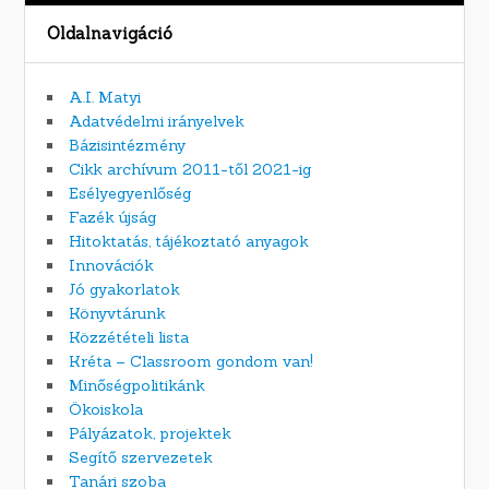
Oldalnavigáció
A.I. Matyi
Adatvédelmi irányelvek
Bázisintézmény
Cikk archívum 2011-től 2021-ig
Esélyegyenlőség
Fazék újság
Hitoktatás, tájékoztató anyagok
Innovációk
Jó gyakorlatok
Könyvtárunk
Közzétételi lista
Kréta – Classroom gondom van!
Minőségpolitikánk
Ökoiskola
Pályázatok, projektek
Segítő szervezetek
Tanári szoba